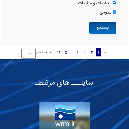
مناقصات و مزایدات
عمومی
1
2
3
4
...
5
41
»
صفحه:
«
سایتـــ های مرتبطـ