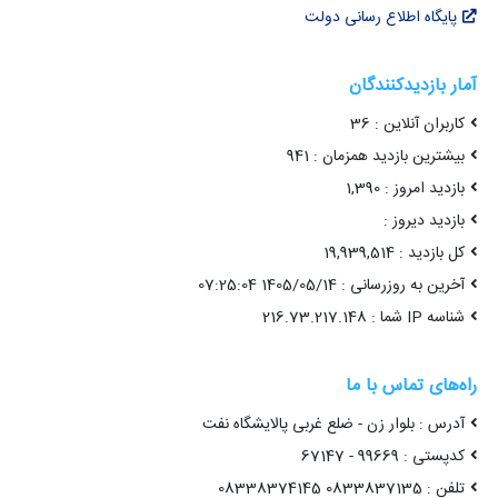
پایگاه اطلاع رسانی دولت
آمار بازدیدکنندگان
کاربران آنلاین : 36
بیشترین بازدید همزمان : 941
بازدید امروز : 1,390
بازدید دیروز :
کل بازدید : 19,939,514
آخرین به روزرسانی : 1405/05/14 07:25:04
شناسه IP شما : 216.73.217.148
راه‌های تماس با ما
آدرس : بلوار زن - ضلع غربی پالایشگاه نفت
کدپستی : 99669 - 67147
تلفن : 0833837135 08338374145