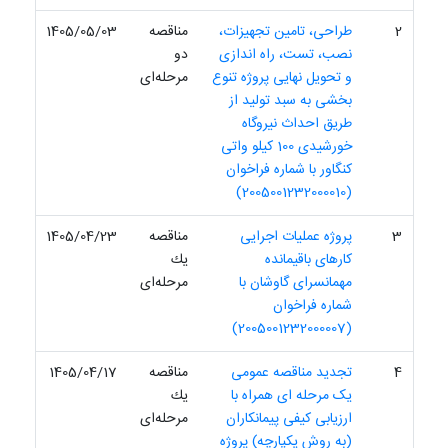
2
طراحی، تامین تجهیزات،
مناقصه
1405/05/03
نصب، تست، راه اندازی
دو
و تحویل نهایی پروژه تنوع
مرحله‌ای
بخشی به سبد تولید از
طریق احداث نیروگاه
خورشیدی 100 کیلو واتی
کنگاور با شماره فراخوان
(2005001232000010)
3
پروژه عملیات اجرایی
مناقصه
1405/04/23
کارهای باقیمانده
یك
مهمانسرای گاوشان با
مرحله‌ای
شماره فراخوان
(2005001232000007)
4
تجدید مناقصه عمومی
مناقصه
1405/04/17
یک مرحله ای همراه با
یك
ارزیابی کیفی پیمانکاران
مرحله‌ای
(به روش یکپارچه) پروژه