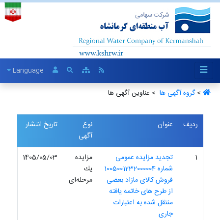
Language
>
گروه آگهی ها ‏
> عناوین آگهی ها
ردیف
عنوان
نوع
تاریخ انتشار
آگهی
1
تجدید مزایده عمومی
مزایده
1405/05/03
شماره 1005001232000004
یك
فروش کالای مازاد بعضی
مرحله‌ای
از طرح های خاتمه یافته
منتقل شده به اعتبارات
جاری