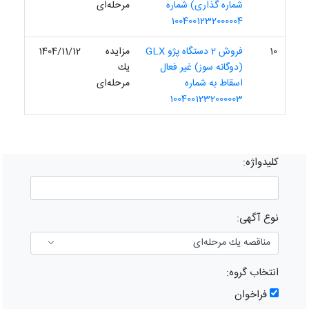
شماره گذاری) شماره
مرحله‌ای
1004001232000004
10
فروش 2 دستگاه پژو GLX
مزایده
1404/11/12
(دوگانه سوز) غیر فعال
یك
اسقاط به شماره
مرحله‌ای
1004001232000003
کلیدواژه:
نوع آگهی:
انتخاب گروه:
فراخوان