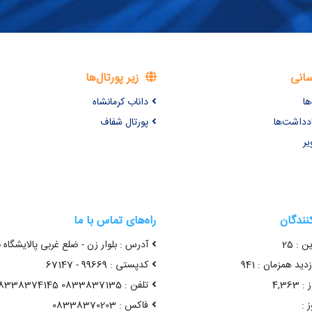
سانی
زیر پورتال‌ها
ها
داناب کرمانشاه
ادداشت‌ها
پورتال شفاف
یر
کنندگان
راه‌های تماس با ما
ن : 25
آدرس : بلوار زن - ضلع غربی پالایشگاه 
ید همزمان : 941
کدپستی : 99669 - 67147
4,36
تلفن : 0833837135 08338374145
 :
فاکس : 08338370203