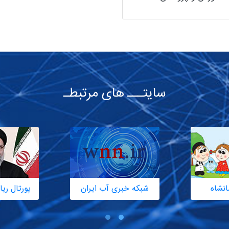
سایتـــ های مرتبطـ
انشاه
شبکه خبری آب ایران
پورتال ر