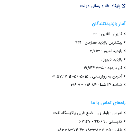
پایگاه اطلاع رسانی دولت
آمار بازدیدکنندگان
کاربران آنلاین : 22
بیشترین بازدید همزمان : 941
بازدید امروز : 2,713
بازدید دیروز :
کل بازدید : 19,944,735
آخرین به روزرسانی : 1405/05/15 09:57:17
شناسه IP شما : 216.73.216.84
راه‌های تماس با ما
آدرس : بلوار زن - ضلع غربی پالایشگاه نفت
کدپستی : 99669 - 67147
تلفن : 0833837135 08338374145