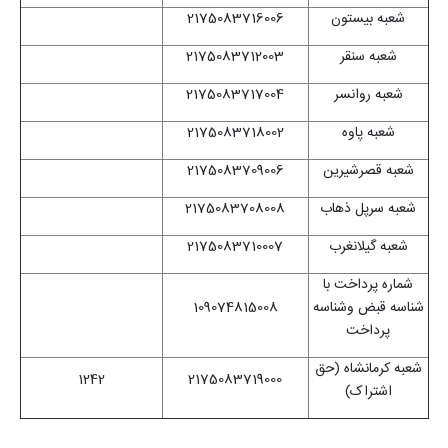
شعبه بیستون
2175083716006
شعبه سنقر
2175083712003
شعبه روانسر
2175083717004
شعبه پاوه
2175083718002
شعبه قصرشیرین
2175083709006
شعبه سرپل ذهاب
2175083708008
شعبه گیلانغرب
2175083710007
شماره پرداخت با
شناسه قبض وشناسه
109074815008
پرداخت
شعبه کرمانشاه (حق
1242
2175083719000
اشتراک)