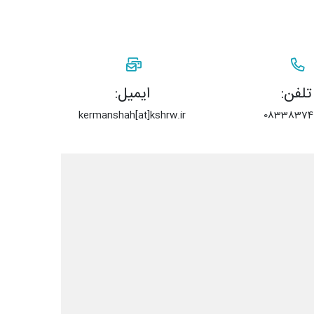
تلفن:
ایمیل:
kermanshah[at]kshrw.ir
08338374