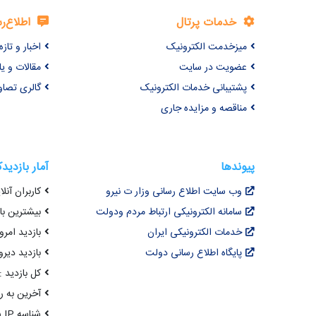
خدمات پرتال
اطلاع‌ر
میزخدمت الکترونیک
اخبار و تازه‌
عضویت در سایت
مقالات و ی
پشتیبانی خدمات الکترونیک
گالری تصاو
مناقصه و مزایده جاری
پیوندها
آمار بازدید
وب سایت اطلاع رسانی وزار ت نیرو
کاربران آنلای
سامانه الکترونیکی ارتباط مردم ودولت
بیشترین بازد
خدمات الکترونیکی ایران
بازدید امروز : 4
پایگاه اطلاع رسانی دولت
بازدید دیروز
کل بازدید : 9,944,376
آخرین به روزرسانی : 
شناسه IP شما : 216.73.217.109