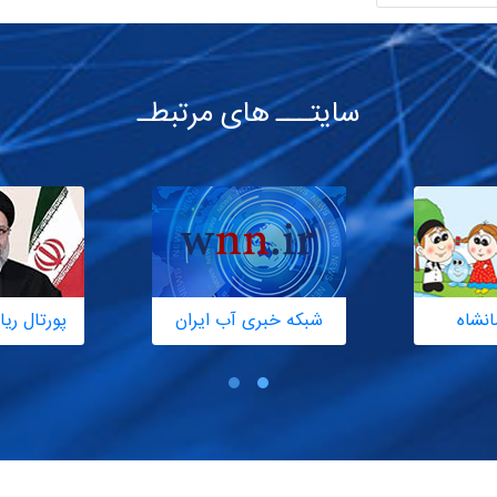
سایتـــ های مرتبطـ
انشاه
شبکه خبری آب ایران
پورتال ر