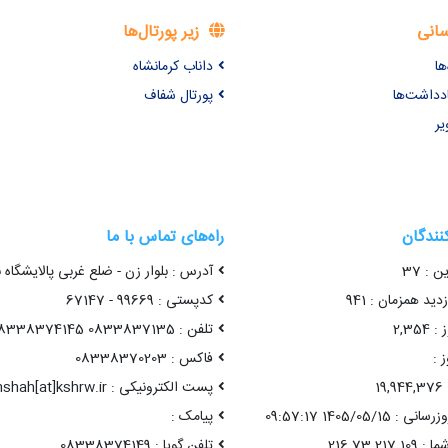
سانی
زیر پورتال‌ها
ها
داناب کرمانشاه
ادداشت‌ها
پورتال شفاف
یر
کنندگان
راه‌های تماس با ما
ن : 37
آدرس : بلوار زن - ضلع غربی پالایشگاه 
ید همزمان : 941
کدپستی : 99669 - 67147
2,35
تلفن : 0833837135 08338374145
 :
فاکس : 08338370203
1
پست الکترونیکی : kermanshah[at]kshrw.ir
1405/05/15 09:57:17
پیامک :
تلفن گویا : 08338374149