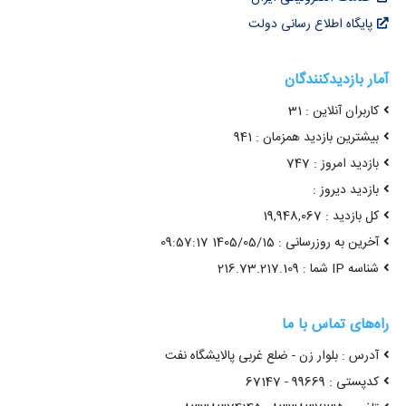
پایگاه اطلاع رسانی دولت
آمار بازدیدکنندگان
کاربران آنلاین : 31
بیشترین بازدید همزمان : 941
بازدید امروز : 747
بازدید دیروز :
کل بازدید : 19,948,067
آخرین به روزرسانی : 1405/05/15 09:57:17
شناسه IP شما : 216.73.217.109
راه‌های تماس با ما
آدرس : بلوار زن - ضلع غربی پالایشگاه نفت
کدپستی : 99669 - 67147