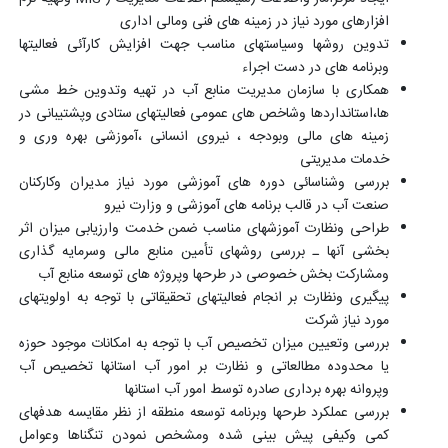
افزارهای مورد نیاز در زمینه های فنی ومالی اداری
تدوین روشها وسیاستهای مناسب جهت افزایش کارآئی فعالیتها
وبرنامه های در دست اجراء
همکاری با سازمان مدیریت منابع آب در تهیه وتدوین خط مشی
ها،استانداردها وشاخص های عمومی فعالیتهای ستادی وپشتیبانی در
زمینه های مالی وبودجه ، نیروی انسانی ،آموزشی بهره وری و
خدمات مدیریتی
بررسی وشناسائی دوره های آموزشی مورد نیاز مدیران وکارکنان
صنعت آب در قالب برنامه های آموزشی و وزارت نیرو
طراحی ونظارت آموزشهای مناسب ضمن خدمت وارزیابی میزان اثر
بخشی آنها ـ بررسی روشهای تأمین منابع مالی وسرمایه گذاری
ومشارکت بخش خصوصی در طرحها وپروژه های توسعه منابع آب
پیگیری ونظارت بر انجام فعالیتهای تحقیقاتی با توجه به اولویتهای
مورد نیاز شرکت
بررسی وتعیین میزان تخصیص آب با توجه به امکانات موجود حوزه
یا محدوده مطالعاتی و نظارت بر امور آب استانها تخصیص آب
وپروانه بهره برداری صادره توسط امور آب استانها
بررسی عملکرد طرحها وبرنامه توسعه منطقه از نظر مقایسه هدفهای
کمی وکیفی پیش بینی شده ومشخص نمودن تنگناها وعوامل