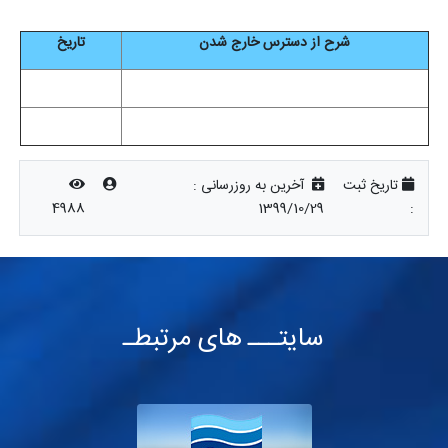
شرح از دسترس خارج شدن
تاریخ
تاریخ ثبت
آخرین به روزرسانی :
4988
1399/10/29
:
سایتـــ های مرتبطـ