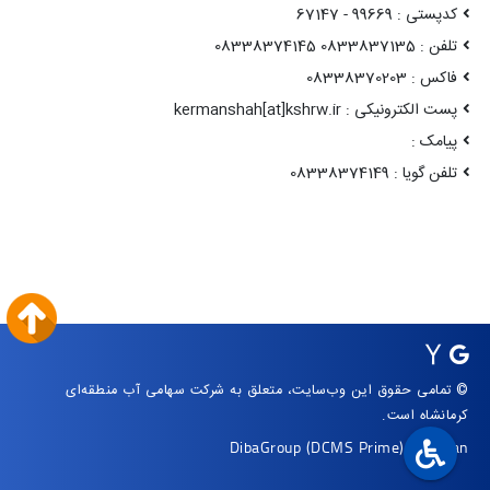
کدپستی : 99669 - 67147
تلفن : 0833837135 08338374145
فاکس : 08338370203
پست الکترونیکی : kermanshah[at]kshrw.ir
پیامک :
تلفن گویا : 08338374149
© تمامی حقوق این وب‌سایت، متعلق به شرکت سهامی آب منطقه‌ای
کرمانشاه است.
DibaGroup
(DCMS Prime)
|
Arvan