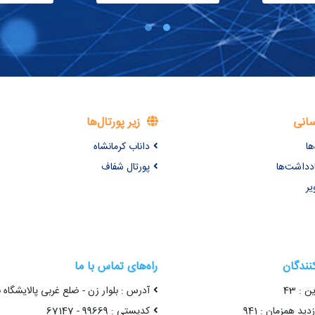
سانی
زیر پورتال‌ها
ها
داناب کرمانشاه
ادداشت‌ها
پورتال شفاف
یر
کنندگان
راه‌های تماس با ما
ن : 43
آدرس : بلوار زن - ضلع غربی پالایشگاه 
ید همزمان : 941
کدپستی : 99669 - 67147