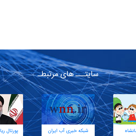
سایتـــ های مرتبطـ
انشاه
شبکه خبری آب ایران
پورتال ر