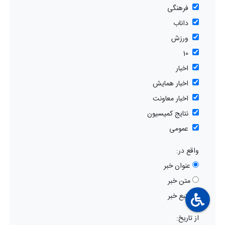
فرهنگی
داناب
ورزش
10
اخبار
اخبار همایش
اخبار معاونت
نتایج کمیسیون
عمومی
واقع در:
عنوان خبر
متن خبر
منبع خبر
از تاریخ: