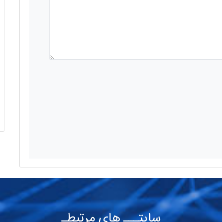
سایتـــ های مرتبطـ