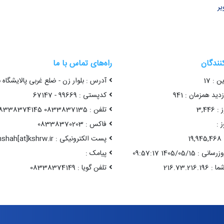
یر
کنندگان
راه‌های تماس با ما
ن : 17
آدرس : بلوار زن - ضلع غربی پالایشگاه 
ید همزمان : 941
کدپستی : 99669 - 67147
3,44
تلفن : 0833837135 08338374145
 :
فاکس : 08338370203
1
پست الکترونیکی : kermanshah[at]kshrw.ir
1405/05/15 09:57:17
پیامک :
تلفن گویا : 08338374149