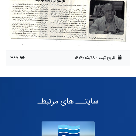
تاریخ ثبت :
1404/05/18
367
سایتـــ های مرتبطـ