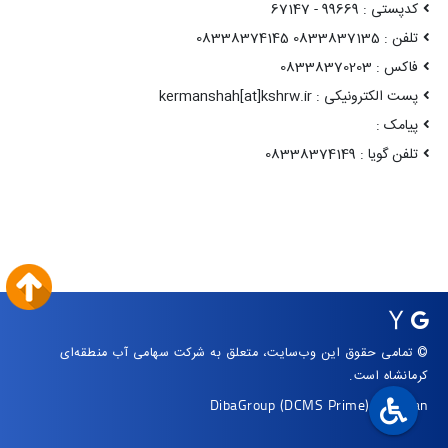
کدپستی : 99669 - 67147
تلفن : 0833837135 08338374145
فاکس : 08338370203
پست الکترونیکی : kermanshah[at]kshrw.ir
پیامک :
تلفن گویا : 08338374149
© تمامی حقوق این وب‌سایت، متعلق به شرکت سهامی آب منطقه‌ای
کرمانشاه است.
DibaGroup
(DCMS Prime)
|
Arvan