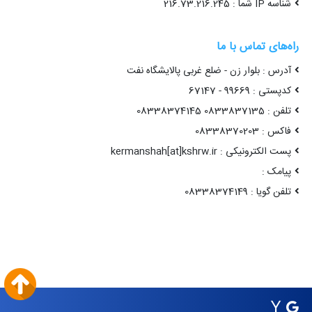
شناسه IP شما : 216.73.216.245
راه‌های تماس با ما
آدرس : بلوار زن - ضلع غربی پالایشگاه نفت
کدپستی : 99669 - 67147
تلفن : 0833837135 08338374145
فاکس : 08338370203
پست الکترونیکی : kermanshah[at]kshrw.ir
پیامک :
تلفن گویا : 08338374149