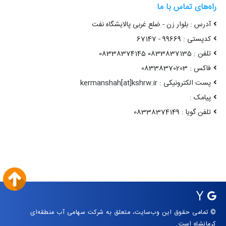
راه‌های تماس با ما
آدرس : بلوار زن - ضلع غربی پالایشگاه نفت
کدپستی : 99669 - 67147
تلفن : 0833837135 08338374145
فاکس : 08338370203
پست الکترونیکی : kermanshah[at]kshrw.ir
پیامک :
تلفن گویا : 08338374149
© تمامی حقوق این وب‌سایت، متعلق به شرکت سهامی آب منطقه‌ای
کرمانشاه است.