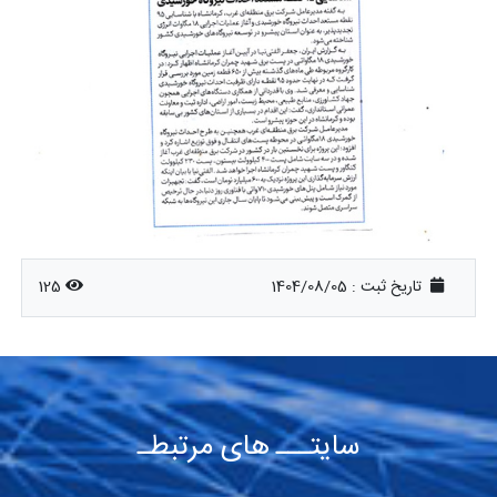
تاریخ ثبت :
1404/08/05
125
سایتـــ های مرتبطـ