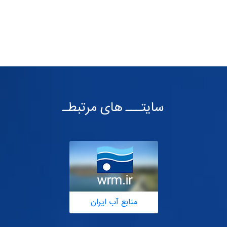
سایتـــ های مرتبطـ
منابع آب ایران