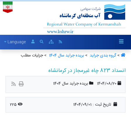
Language
>
گروه بندی جراید ‏
>
بریده جراید سال 1404 ‏
> جزئیات مطلب
انسداد 823 چاه غیرمجاز در کرمانشاه
1404/08/20
بریده جراید سال 1404
تاریخ ثبت :
1404/09/01
225