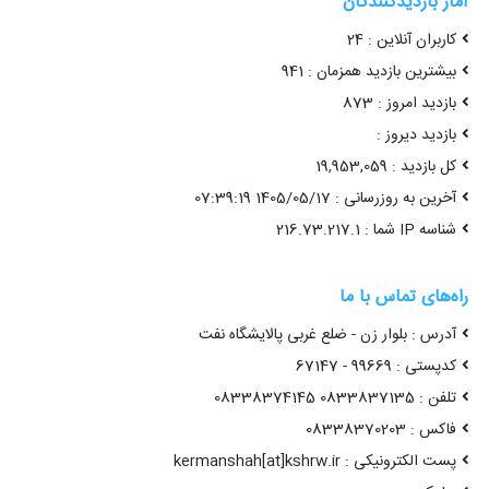
آمار بازدیدکنندگان
کاربران آنلاین : 24
بیشترین بازدید همزمان : 941
بازدید امروز : 873
بازدید دیروز :
کل بازدید : 19,953,059
آخرین به روزرسانی : 1405/05/17 07:39:19
شناسه IP شما : 216.73.217.1
راه‌های تماس با ما
آدرس : بلوار زن - ضلع غربی پالایشگاه نفت
کدپستی : 99669 - 67147
تلفن : 0833837135 08338374145
فاکس : 08338370203
پست الکترونیکی : kermanshah[at]kshrw.ir