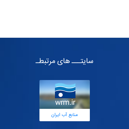
سایتـــ های مرتبطـ
منابع آب ایران