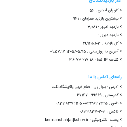
آمار بازدیدکنندگان
کاربران آنلاین : 56
بیشترین بازدید همزمان : 941
بازدید امروز : 3,081
بازدید دیروز :
کل بازدید : 19,945,103
آخرین به روزرسانی : 1405/05/15 09:57:17
شناسه IP شما : 216.73.217.18
راه‌های تماس با ما
آدرس : بلوار زن - ضلع غربی پالایشگاه نفت
کدپستی : 99669 - 67147
تلفن : 0833837135 08338374145
فاکس : 08338370203
پست الکترونیکی : kermanshah[at]kshrw.ir