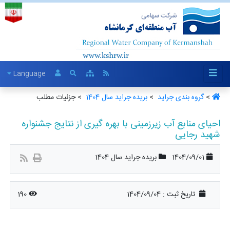
Language
>
گروه بندی جراید ‏
>
بریده جراید سال 1404 ‏
> جزئیات مطلب
احیای منابع آب زیرزمینی با بهره گیری از نتایج جشنواره
شهید رجایی
1404/09/01
بریده جراید سال 1404
تاریخ ثبت :
1404/09/04
190