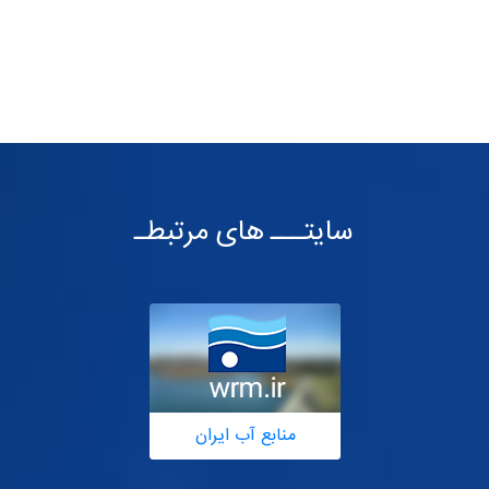
سایتـــ های مرتبطـ
منابع آب ایران