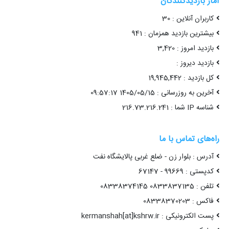
آمار بازدیدکنندگان
کاربران آنلاین : 30
بیشترین بازدید همزمان : 941
بازدید امروز : 3,420
بازدید دیروز :
کل بازدید : 19,945,442
آخرین به روزرسانی : 1405/05/15 09:57:17
شناسه IP شما : 216.73.216.241
راه‌های تماس با ما
آدرس : بلوار زن - ضلع غربی پالایشگاه نفت
کدپستی : 99669 - 67147
تلفن : 0833837135 08338374145
فاکس : 08338370203
پست الکترونیکی : kermanshah[at]kshrw.ir