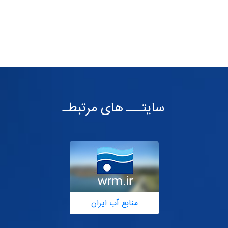
سایتـــ های مرتبطـ
منابع آب ایران