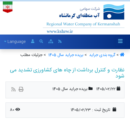
Language
>
گروه بندی جراید ‏
>
بریده جراید سال 1405 ‏
> جزئیات مطلب
نظارت و کنترل برداشت از چاه های کشاورزی تشدید می
شود
1405/02/22
بریده جراید سال 1405
تاریخ ثبت :
1405/02/23
80