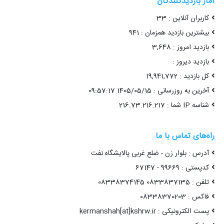
آمار بازدیدکنندگان
کاربران آنلاین : 33
بیشترین بازدید همزمان : 941
بازدید امروز : 3,648
بازدید دیروز :
کل بازدید : 19,941,772
آخرین به روزرسانی : 1405/05/15 09:57:17
شناسه IP شما : 216.73.216.217
راه‌های تماس با ما
آدرس : بلوار زن - ضلع غربی پالایشگاه نفت
کدپستی : 99669 - 67147
تلفن : 0833837135 08338374145
فاکس : 08338370203
پست الکترونیکی : kermanshah[at]kshrw.ir