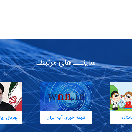
سایتـــ های مرتبطـ
انشاه
شبکه خبری آب ایران
پورتال ر