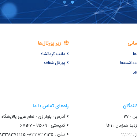
سانی
زیر پورتال‌ها
ها
داناب کرمانشاه
ادداشت‌ها
پورتال شفاف
یر
کنندگان
راه‌های تماس با ما
ن : 27
آدرس : بلوار زن - ضلع غربی پالایشگاه 
ید همزمان : 941
کدپستی : 99669 - 67147
3,20
تلفن : 0833837135 08338374145