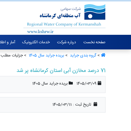
صفحه نخست
درباره شرکت
خدمات الکترونیک
آمار و اطل
>
گروه بندی جراید ‏
>
بریده جراید سال 1405 ‏
> جزئیات مطلب
71 درصد مخازن آبی استان کرمانشاه پر شد
1405/03/09
بریده جراید سال 1405
تاریخ ثبت :
1405/03/11