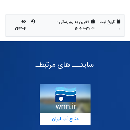
تاریخ ثبت
آخرین به روزرسانی :
24304
1404/03/04
:
سایتـــ های مرتبطـ
منابع آب ایران