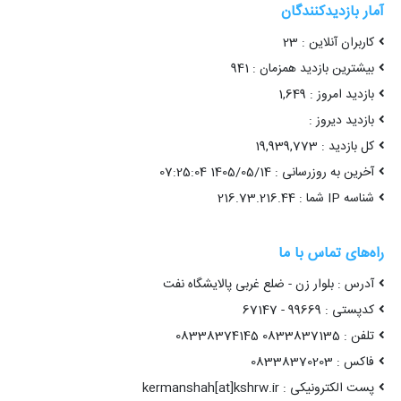
آمار بازدیدکنندگان
کاربران آنلاین : 23
بیشترین بازدید همزمان : 941
بازدید امروز : 1,649
بازدید دیروز :
کل بازدید : 19,939,773
آخرین به روزرسانی : 1405/05/14 07:25:04
شناسه IP شما : 216.73.216.44
راه‌های تماس با ما
آدرس : بلوار زن - ضلع غربی پالایشگاه نفت
کدپستی : 99669 - 67147
تلفن : 0833837135 08338374145
فاکس : 08338370203
پست الکترونیکی : kermanshah[at]kshrw.ir