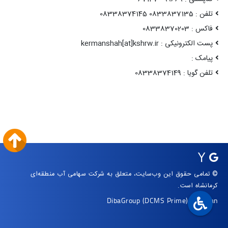
تلفن : 0833837135 08338374145
فاکس : 08338370203
پست الکترونیکی : kermanshah[at]kshrw.ir
پیامک :
تلفن گویا : 08338374149
© تمامی حقوق این وب‌سایت، متعلق به شرکت سهامی آب منطقه‌ای
کرمانشاه است.
DibaGroup
(DCMS Prime)
|
Arvan