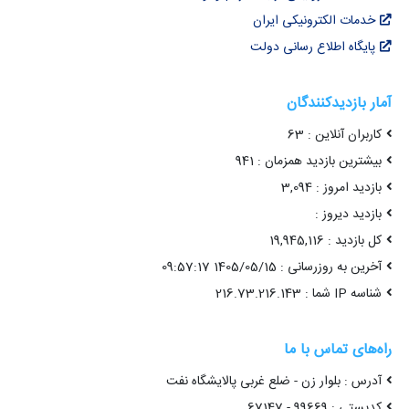
خدمات الکترونیکی ایران
پایگاه اطلاع رسانی دولت
آمار بازدیدکنندگان
کاربران آنلاین : 63
بیشترین بازدید همزمان : 941
بازدید امروز : 3,094
بازدید دیروز :
کل بازدید : 19,945,116
آخرین به روزرسانی : 1405/05/15 09:57:17
شناسه IP شما : 216.73.216.143
راه‌های تماس با ما
آدرس : بلوار زن - ضلع غربی پالایشگاه نفت
کدپستی : 99669 - 67147