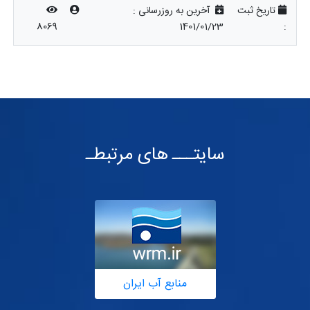
تاریخ ثبت
آخرین به روزرسانی :
8069
1401/01/23
:
سایتـــ های مرتبطـ
منابع آب ایران