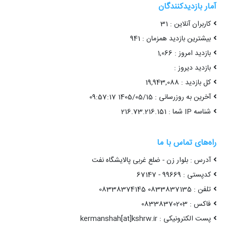
آمار بازدیدکنندگان
کاربران آنلاین : 31
بیشترین بازدید همزمان : 941
بازدید امروز : 1,066
بازدید دیروز :
کل بازدید : 19,943,088
آخرین به روزرسانی : 1405/05/15 09:57:17
شناسه IP شما : 216.73.216.151
راه‌های تماس با ما
آدرس : بلوار زن - ضلع غربی پالایشگاه نفت
کدپستی : 99669 - 67147
تلفن : 0833837135 08338374145
فاکس : 08338370203
پست الکترونیکی : kermanshah[at]kshrw.ir