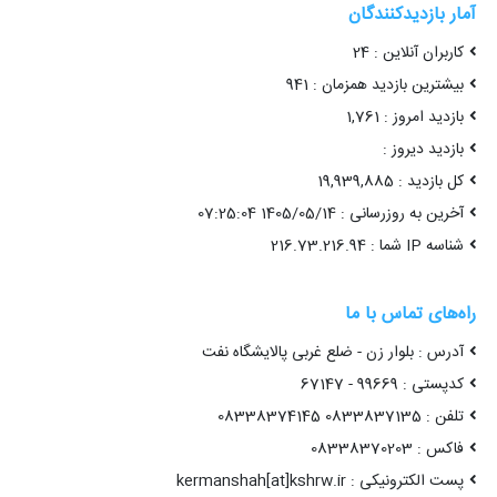
آمار بازدیدکنندگان
کاربران آنلاین : 24
بیشترین بازدید همزمان : 941
بازدید امروز : 1,761
بازدید دیروز :
کل بازدید : 19,939,885
آخرین به روزرسانی : 1405/05/14 07:25:04
شناسه IP شما : 216.73.216.94
راه‌های تماس با ما
آدرس : بلوار زن - ضلع غربی پالایشگاه نفت
کدپستی : 99669 - 67147
تلفن : 0833837135 08338374145
فاکس : 08338370203
پست الکترونیکی : kermanshah[at]kshrw.ir