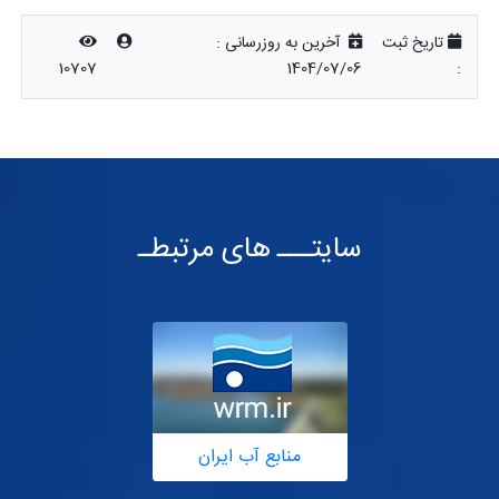
تاریخ ثبت
آخرین به روزرسانی :
10707
1404/07/06
:
سایتـــ های مرتبطـ
منابع آب ایران