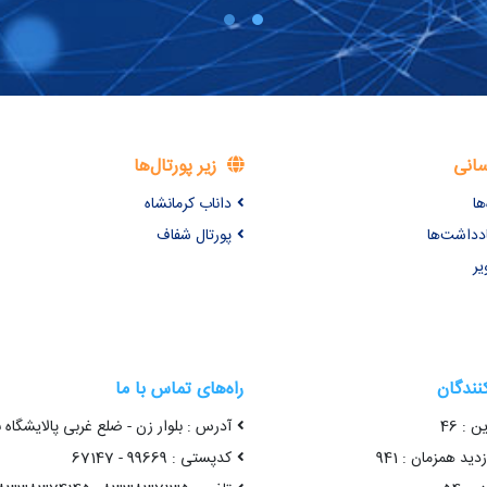
سانی
زیر پورتال‌ها
ها
داناب کرمانشاه
ادداشت‌ها
پورتال شفاف
یر
کنندگان
راه‌های تماس با ما
ن : 46
آدرس : بلوار زن - ضلع غربی پالایشگاه 
ید همزمان : 941
کدپستی : 99669 - 67147