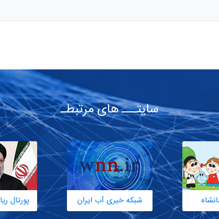
سایتـــ های مرتبطـ
انشاه
شبکه خبری آب ایران
پورتال ر