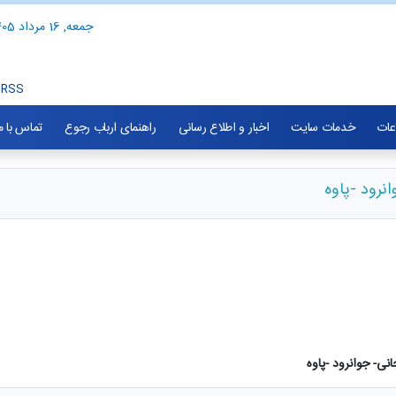
جمعه, 16 مرداد 1405
RSS
اعات
خدمات سایت
اخبار و اطلاع رسانی
راهنمای ارباب رجوع
تماس با م
نرود -پاوه
نی- جوانرود -پاوه