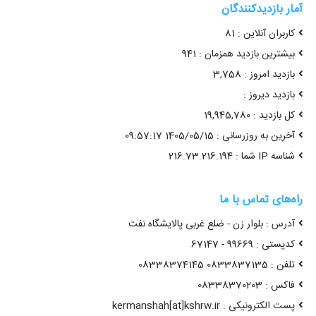
آمار بازدیدکنندگان
کاربران آنلاین : 81
بیشترین بازدید همزمان : 941
بازدید امروز : 3,758
بازدید دیروز :
کل بازدید : 19,945,780
آخرین به روزرسانی : 1405/05/15 09:57:17
شناسه IP شما : 216.73.216.194
راه‌های تماس با ما
آدرس : بلوار زن - ضلع غربی پالایشگاه نفت
کدپستی : 99669 - 67147
تلفن : 0833837135 08338374145
فاکس : 08338370203
پست الکترونیکی : kermanshah[at]kshrw.ir