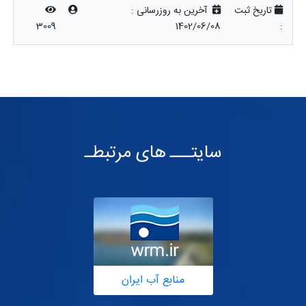
تاریخ ثبت
آخرین به روزرسانی :
3009
1402/06/08
:
سایتـــ های مرتبطـ
منابع آب ایران