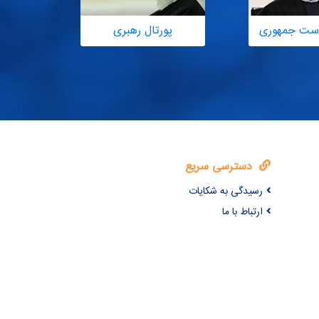
یاست جمهوری
پورتال رهبری
ساما
دسترسی سریع
رسیدگی به شکایات
ارتباط با ما