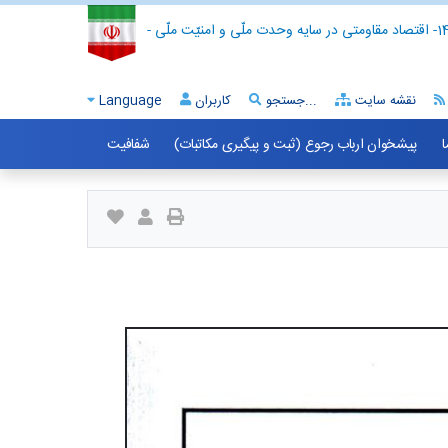
- اقتصاد مقاومتی در سایه وحدت ملّی و امنیّت ملّی -
نقشه سایت
جستجو...
کاربران
Language
ا
پیشخوان ارباب رجوع (ثبت و پیگیری مکاتبات)
شفافیت