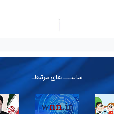
سایتـــ های مرتبطـ