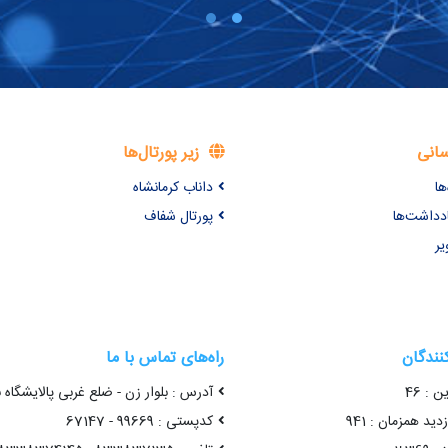
سانی
زیر پورتال‌ها
ها
داناب کرمانشاه
ادداشت‌ها
پورتال شفاف
یر
کنندگان
راه‌های تماس با ما
ن : 46
آدرس : بلوار زن - ضلع غربی پالایشگاه 
ید همزمان : 941
کدپستی : 99669 - 67147