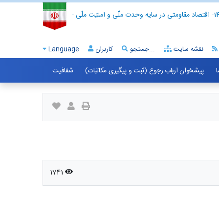
- اقتصاد مقاومتی در سایه وحدت ملّی و امنیّت ملّی -
نقشه سایت
جستجو...
کاربران
Language
ا
پیشخوان ارباب رجوع (ثبت و پیگیری مکاتبات)
شفافیت
1741