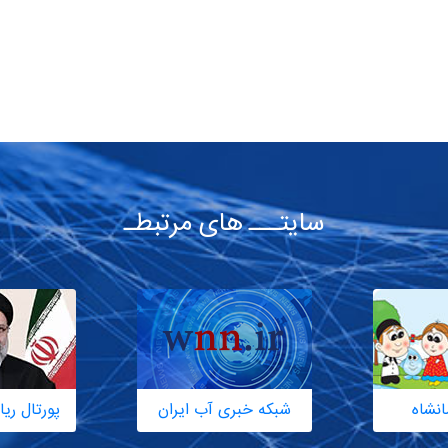
سایتـــ های مرتبطـ
انشاه
شبکه خبری آب ایران
پورتال ر