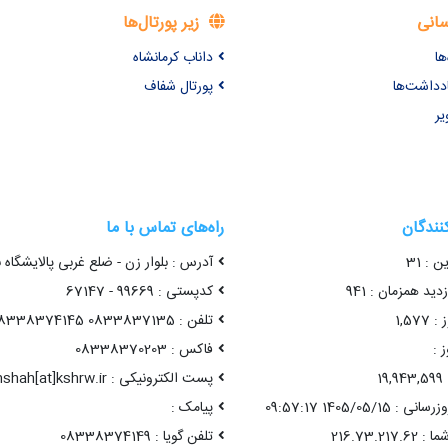
سانی
زیر پورتال‌ها
ها
داناب کرمانشاه
ادداشت‌ها
پورتال شفاف
یر
کنندگان
راه‌های تماس با ما
ن : 31
آدرس : بلوار زن - ضلع غربی پالایشگاه 
ید همزمان : 941
کدپستی : 99669 - 67147
1,57
تلفن : 0833837135 08338374145
 :
فاکس : 08338370203
1
پست الکترونیکی : kermanshah[at]kshrw.ir
1405/05/15 09:57:17
پیامک :
تلفن گویا : 08338374149