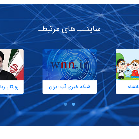
سایتـــ های مرتبطـ
انشاه
شبکه خبری آب ایران
پورتال ر