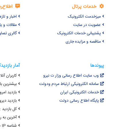
خدمات پرتال
اطلاع‌ر
میزخدمت الکترونیک
اخبار و تازه‌
عضویت در سایت
مقالات و ی
پشتیبانی خدمات الکترونیک
گالری تصاو
مناقصه و مزایده جاری
پیوندها
آمار بازدید
وب سایت اطلاع رسانی وزار ت نیرو
کاربران آنلای
سامانه الکترونیکی ارتباط مردم ودولت
بیشترین بازد
خدمات الکترونیکی ایران
بازدید امروز : 7
پایگاه اطلاع رسانی دولت
بازدید دیروز
کل بازدید : 9,943,599
آخرین به روزرسانی : 
شناسه IP شما : 216.73.217.62