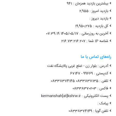
بیشترین بازدید همزمان : 941
بازدید امروز : 2,955
بازدید دیروز :
کل بازدید : 19,950,275
آخرین به روزرسانی : 1405/05/17 07:39:19
شناسه IP شما : 216.73.216.207
راه‌های تماس با ما
آدرس : بلوار زن - ضلع غربی پالایشگاه نفت
کدپستی : 99669 - 67147
تلفن : 0833837135 08338374145
فاکس : 08338370203
پست الکترونیکی : kermanshah[at]kshrw.ir
پیامک :
تلفن گویا : 08338374149