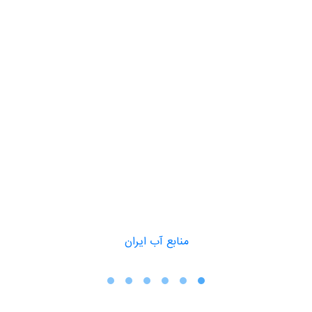
سایتـــ های مرتبطـ
منابع آب ایران