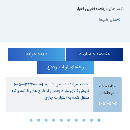
در حال دریافت آخرین اخبار ...
سایر خبرها
مناقصه و مزایده
بریده جراید
راهنمای ارباب رجوع
تجدید مزایده عمومی شماره 1005001232000004
مزایده یك
فروش کالای مازاد بعضی از طرح های خاتمه یافته
مرحله‌ای
منتقل شده به اعتبارات جاری
1405/05/03