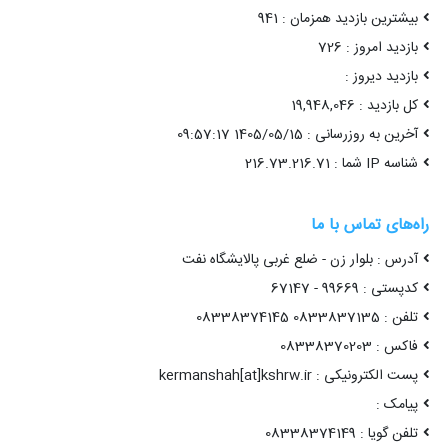
بیشترین بازدید همزمان : 941
بازدید امروز : 726
بازدید دیروز :
کل بازدید : 19,948,046
آخرین به روزرسانی : 1405/05/15 09:57:17
شناسه IP شما : 216.73.216.71
راه‌های تماس با ما
آدرس : بلوار زن - ضلع غربی پالایشگاه نفت
کدپستی : 99669 - 67147
تلفن : 0833837135 08338374145
فاکس : 08338370203
پست الکترونیکی : kermanshah[at]kshrw.ir
پیامک :
تلفن گویا : 08338374149