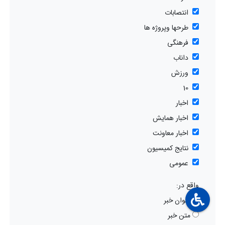
انتصابات
طرحها وپروژه ها
فرهنگی
داناب
ورزش
10
اخبار
اخبار همایش
اخبار معاونت
نتایج کمیسیون
عمومی
واقع در:
عنوان خبر
متن خبر