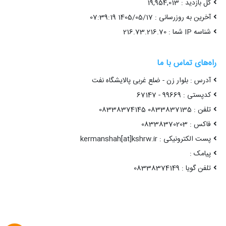
کل بازدید : 19,954,013
آخرین به روزرسانی : 1405/05/17 07:39:19
شناسه IP شما : 216.73.216.70
راه‌های تماس با ما
آدرس : بلوار زن - ضلع غربی پالایشگاه نفت
کدپستی : 99669 - 67147
تلفن : 0833837135 08338374145
فاکس : 08338370203
پست الکترونیکی : kermanshah[at]kshrw.ir
پیامک :
تلفن گویا : 08338374149