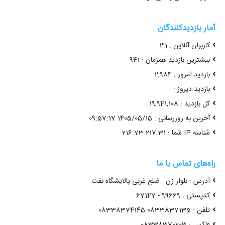
آمار بازدیدکنندگان
کاربران آنلاین : 31
بیشترین بازدید همزمان : 941
بازدید امروز : 2,984
بازدید دیروز :
کل بازدید : 19,941,108
آخرین به روزرسانی : 1405/05/15 09:57:17
شناسه IP شما : 216.73.217.31
راه‌های تماس با ما
آدرس : بلوار زن - ضلع غربی پالایشگاه نفت
کدپستی : 99669 - 67147
تلفن : 0833837135 08338374145
فاکس : 08338370203