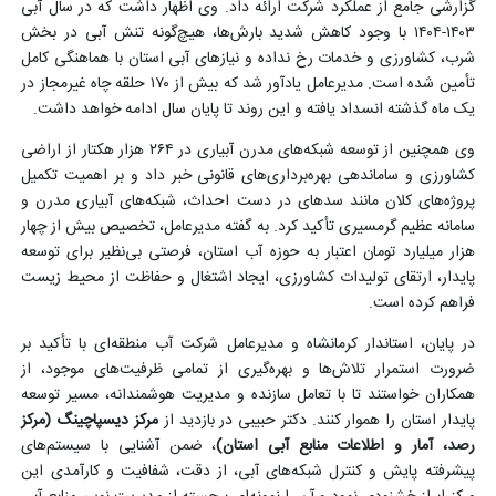
گزارشی جامع از عملکرد شرکت ارائه داد. وی اظهار داشت که در سال آبی
۱۴۰۳-۱۴۰۴ با وجود کاهش شدید بارش‌ها، هیچ‌گونه تنش آبی در بخش
شرب، کشاورزی و خدمات رخ نداده و نیازهای آبی استان با هماهنگی کامل
تأمین شده است. مدیرعامل یادآور شد که بیش از ۱۷۰ حلقه چاه غیرمجاز در
یک ماه گذشته انسداد یافته و این روند تا پایان سال ادامه خواهد داشت
.
وی همچنین از توسعه شبکه‌های مدرن آبیاری در ۲۶۴ هزار هکتار از اراضی
کشاورزی و ساماندهی بهره‌برداری‌های قانونی خبر داد و بر اهمیت تکمیل
پروژه‌های کلان مانند سدهای در دست احداث، شبکه‌های آبیاری مدرن و
سامانه عظیم گرمسیری تأکید کرد. به گفته مدیرعامل، تخصیص بیش از چهار
هزار میلیارد تومان اعتبار به حوزه آب استان، فرصتی بی‌نظیر برای توسعه
پایدار، ارتقای تولیدات کشاورزی، ایجاد اشتغال و حفاظت از محیط زیست
فراهم کرده است
.
در پایان، استاندار کرمانشاه و مدیرعامل شرکت آب منطقه‌ای با تأکید بر
ضرورت استمرار تلاش‌ها و بهره‌گیری از تمامی ظرفیت‌های موجود، از
همکاران خواستند تا با تعامل سازنده و مدیریت هوشمندانه، مسیر توسعه
پایدار استان را هموار کنند. دکتر حبیبی در بازدید از
مرکز دیسپاچینگ (مرکز
رصد، آمار و اطلاعات منابع آبی استان)
، ضمن آشنایی با سیستم‌های
پیشرفته پایش و کنترل شبکه‌های آبی، از دقت، شفافیت و کارآمدی این