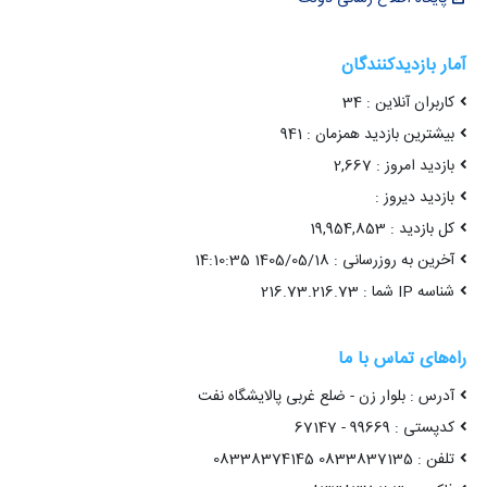
آمار بازدیدکنندگان
کاربران آنلاین : 34
بیشترین بازدید همزمان : 941
بازدید امروز : 2,667
بازدید دیروز :
کل بازدید : 19,954,853
آخرین به روزرسانی : 1405/05/18 14:10:35
شناسه IP شما : 216.73.216.73
راه‌های تماس با ما
آدرس : بلوار زن - ضلع غربی پالایشگاه نفت
کدپستی : 99669 - 67147
تلفن : 0833837135 08338374145