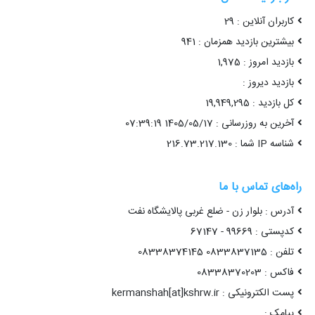
کاربران آنلاین : 29
بیشترین بازدید همزمان : 941
بازدید امروز : 1,975
بازدید دیروز :
کل بازدید : 19,949,295
آخرین به روزرسانی : 1405/05/17 07:39:19
شناسه IP شما : 216.73.217.130
راه‌های تماس با ما
آدرس : بلوار زن - ضلع غربی پالایشگاه نفت
کدپستی : 99669 - 67147
تلفن : 0833837135 08338374145
فاکس : 08338370203
پست الکترونیکی : kermanshah[at]kshrw.ir
پیامک :