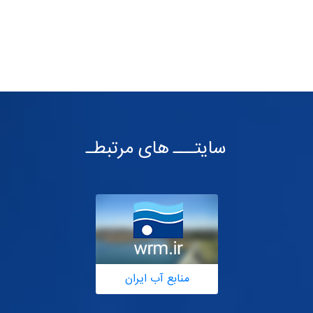
سایتـــ های مرتبطـ
منابع آب ایران