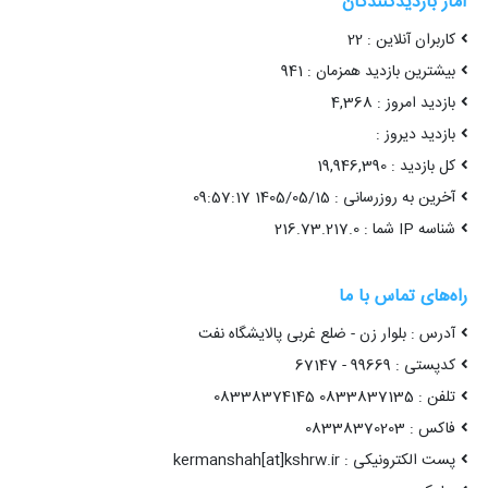
آمار بازدیدکنندگان
کاربران آنلاین : 22
بیشترین بازدید همزمان : 941
بازدید امروز : 4,368
بازدید دیروز :
کل بازدید : 19,946,390
آخرین به روزرسانی : 1405/05/15 09:57:17
شناسه IP شما : 216.73.217.0
راه‌های تماس با ما
آدرس : بلوار زن - ضلع غربی پالایشگاه نفت
کدپستی : 99669 - 67147
تلفن : 0833837135 08338374145
فاکس : 08338370203
پست الکترونیکی : kermanshah[at]kshrw.ir