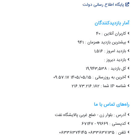
پایگاه اطلاع رسانی دولت
آمار بازدیدکنندگان
کاربران آنلاین : 40
بیشترین بازدید همزمان : 941
بازدید امروز : 1,516
بازدید دیروز :
کل بازدید : 19,943,538
آخرین به روزرسانی : 1405/05/15 09:57:17
شناسه IP شما : 216.73.216.182
راه‌های تماس با ما
آدرس : بلوار زن - ضلع غربی پالایشگاه نفت
کدپستی : 99669 - 67147
تلفن : 0833837135 08338374145