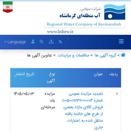
Language
>
گروه آگهی ها ‏
>
مناقصات و مزایدات ‏
> عناوین آگهی ها
ردیف
عنوان
نوع
تاریخ انتشار
آگهی
1
تجدید مزایده عمومی
مزایده
1405/05/03
شماره 1005001232000004
یك
فروش کالای مازاد بعضی
مرحله‌ای
از طرح های خاتمه یافته
منتقل شده به اعتبارات
جاری