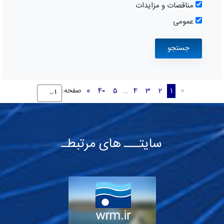
مناقصات و مزایدات
عمومی
1
2
3
4
...
5
40
»
صفحه:
«
سایتـــ های مرتبطـ