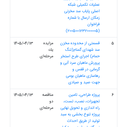
عملیات تکمیلی شبکه
اصلی پایاب سد مخزنی
زمکان ارسال با شماره
فراخوان
(2005001232000005)
5
قسمتی از محدوده مخزن
مزایده
1405/04/13
سد شهدای گمنام(تنگ
یك
حمام) اجرای طرح استخر
مرحله‌ای
پرورش ماهیان سرد آبی و
گرمابی در قفس و
رهاسازی ماهیان بومی
جهت صید و صیادی
6
پروژه طراحی، تامین
مناقصه
1405/04/13
تجهیزات، نصب، تست،
دو
راه اندازی و تحویل نهایی
مرحله‌ای
پروژه تنوع بخشی به سبد
تولید از طریق احداث