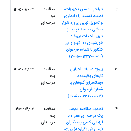
2
طراحی، تامین تجهیزات،
مناقصه
1405/05/03
نصب، تست، راه اندازی
دو
و تحویل نهایی پروژه تنوع
مرحله‌ای
بخشی به سبد تولید از
طریق احداث نیروگاه
خورشیدی 100 کیلو واتی
کنگاور با شماره فراخوان
(2005001232000010)
3
پروژه عملیات اجرایی
مناقصه
1405/04/23
کارهای باقیمانده
یك
مهمانسرای گاوشان با
مرحله‌ای
شماره فراخوان
(2005001232000007)
4
تجدید مناقصه عمومی
مناقصه
1405/04/17
یک مرحله ای همراه با
یك
ارزیابی کیفی پیمانکاران
مرحله‌ای
(به روش یکپارچه) پروژه