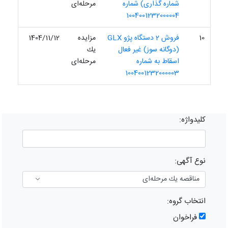
شماره گذاری) شماره
مرحله‌ای
1004001232000004
10
فروش 2 دستگاه پژو GLX
مزایده
1404/11/12
(دوگانه سوز) غیر فعال
یك
اسقاط به شماره
مرحله‌ای
1004001232000003
کلیدواژه:
نوع آگهی:
انتخاب گروه:
فراخوان