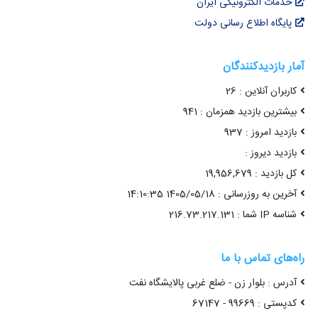
خدمات الکترونیکی ایران
پایگاه اطلاع رسانی دولت
آمار بازدیدکنندگان
کاربران آنلاین : 26
بیشترین بازدید همزمان : 941
بازدید امروز : 937
بازدید دیروز :
کل بازدید : 19,956,679
آخرین به روزرسانی : 1405/05/18 14:10:35
شناسه IP شما : 216.73.217.131
راه‌های تماس با ما
آدرس : بلوار زن - ضلع غربی پالایشگاه نفت
کدپستی : 99669 - 67147