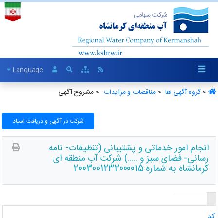
Language
>
گروه آگهی ها ‏
>
مناقصات و مزایدات ‏
> مشروح آگهی
شرکت در آگهی و دریافت اسناد
انجام امور خدماتی‌ و پشتیبانی‌ (تنظیفات- نامه
رسانی- فضای سبز و .....) شرکت آب منطقه ای
کرمانشاه به شماره 2003001232000015
د