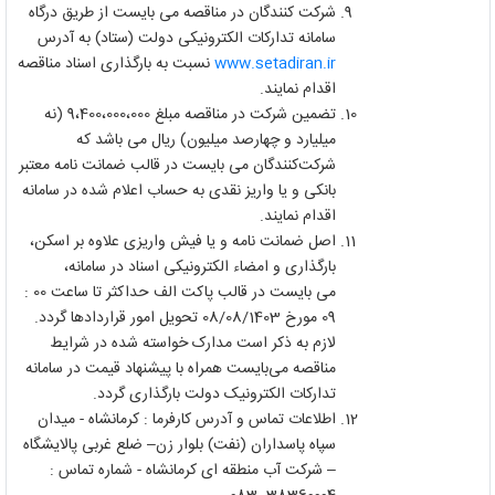
شرکت کنندگان در مناقصه می بایست از طریق درگاه
سامانه تدارکات الکترونیکی دولت (ستاد) به آدرس
www.setadiran.ir
نسبت به بارگذاری اسناد مناقصه
اقدام نمایند.
تضمین شرکت در مناقصه مبلغ 9،400،000،000 (نه
میلیارد و چهارصد میلیون) ریال می باشد که
شرکت‌کنندگان می بایست در قالب ضمانت نامه معتبر
بانکی و یا واریز نقدی به حساب اعلام شده در سامانه
اقدام نمایند.
اصل ضمانت نامه و یا فیش واریزی علاوه بر اسکن،
بارگذاری و امضاء الکترونیکی اسناد در سامانه،
می بایست در قالب پاکت الف حداکثر تا ساعت 00 :
09 مورخ 08/08/1403 تحویل امور قراردادها گردد.
لازم به ذکر است مدارک خواسته شده در شرایط
مناقصه می‌‌بایست همراه با پیشنهاد قیمت در سامانه
تدارکات الکترونیک دولت بارگذاری گردد.
اطلاعات تماس و آدرس کارفرما : کرمانشاه - میدان
سپاه پاسداران (نفت) بلوار زن– ضلع غربی پالایشگاه
– شرکت آب منطقه ای کرمانشاه - شماره تماس :