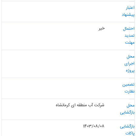
عتبار
یشنهاد
خیر
حتمال
مدید
هلت
حل
جرای
روژه
ضمین
ظارت
شرکت آب منطقه ای کرمانشاه
حل
ازگشایی
1403/08/08
ازگشایی
اکات