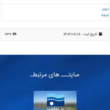
علام
تیجه
تاریخ ثبت :
1403/07/18
737
سایتـــ های مرتبطـ