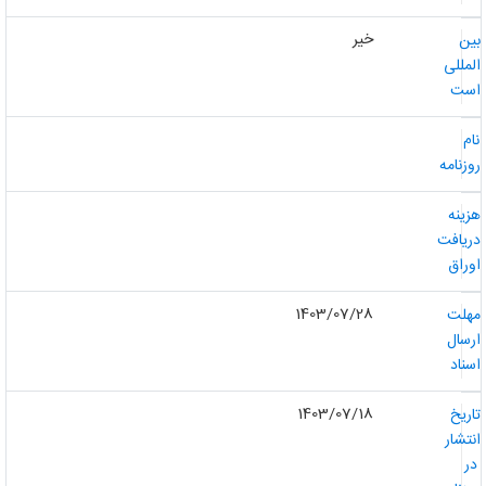
خیر
ین
لمللی
ست
ام
وزنامه
زینه
ریافت
وراق
1403/07/28
هلت
رسال
سناد
1403/07/18
اریخ
نتشار
ر