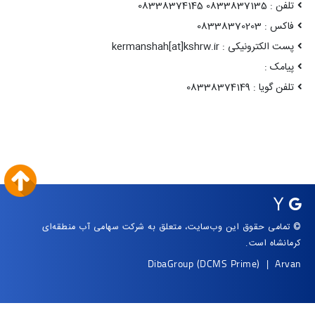
تلفن : 0833837135 08338374145
فاکس : 08338370203
پست الکترونیکی : kermanshah[at]kshrw.ir
پیامک :
تلفن گویا : 08338374149
© تمامی حقوق این وب‌سایت، متعلق به شرکت سهامی آب منطقه‌ای
کرمانشاه است.
DibaGroup
(DCMS Prime)
|
Arvan