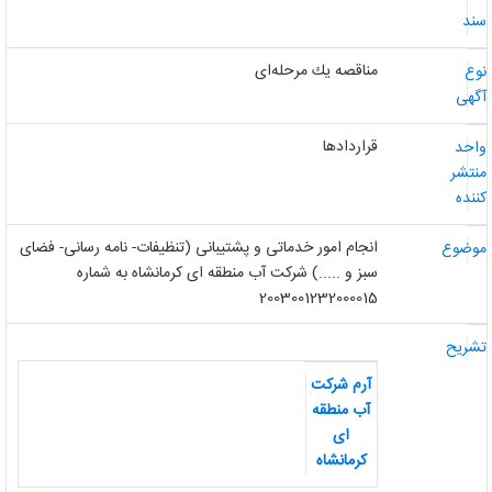
ند
مناقصه یك مرحله‌ای
وع
گهی
قراردادها
احد
نتشر
ننده
انجام امور خدماتی‌ و پشتیبانی‌ (تنظیفات- نامه رسانی- فضای
وضوع
سبز و .....) شرکت آب منطقه ای کرمانشاه به شماره
2003001232000015
شریح
آرم شرکت
آب منطقه
ای
کرمانشاه