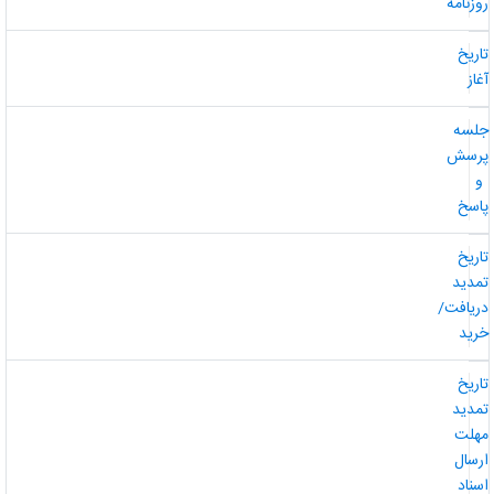
وزنامه
اریخ
غاز
لسه
رسش
و
اسخ
اریخ
مدید
ریافت/
رید
اریخ
مدید
هلت
رسال
سناد