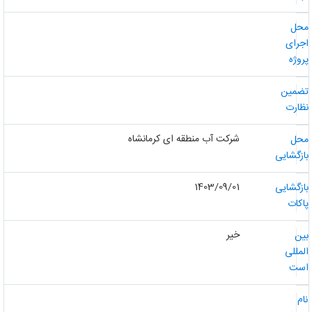
حل
جرای
روژه
ضمین
ظارت
شرکت آب منطقه ای کرمانشاه
حل
ازگشایی
1403/09/01
ازگشایی
اکات
خیر
ین
لمللی
ست
ام