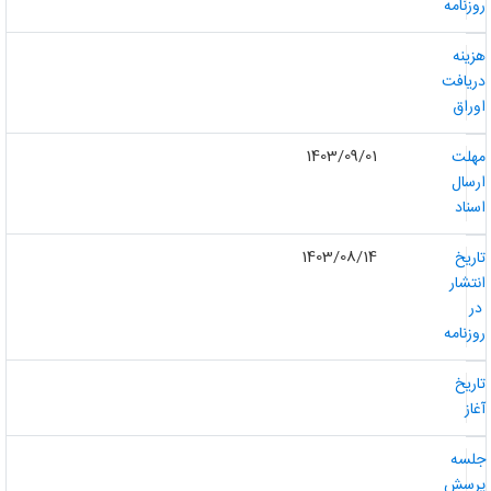
وزنامه
زینه
ریافت
وراق
1403/09/01
هلت
رسال
سناد
1403/08/14
اریخ
نتشار
ر
وزنامه
اریخ
غاز
لسه
رسش