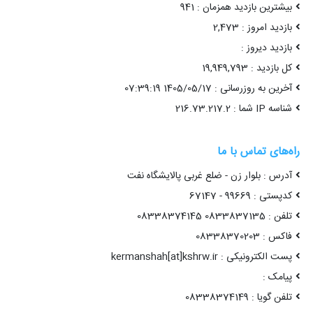
بیشترین بازدید همزمان : 941
بازدید امروز : 2,473
بازدید دیروز :
کل بازدید : 19,949,793
آخرین به روزرسانی : 1405/05/17 07:39:19
شناسه IP شما : 216.73.217.2
راه‌های تماس با ما
آدرس : بلوار زن - ضلع غربی پالایشگاه نفت
کدپستی : 99669 - 67147
تلفن : 0833837135 08338374145
فاکس : 08338370203
پست الکترونیکی : kermanshah[at]kshrw.ir
پیامک :
تلفن گویا : 08338374149