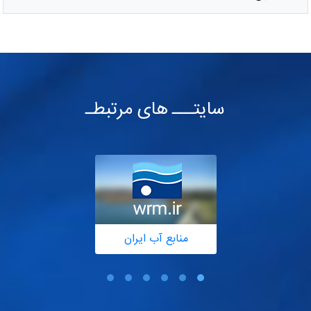
سایتـــ های مرتبطـ
منابع آب ایران