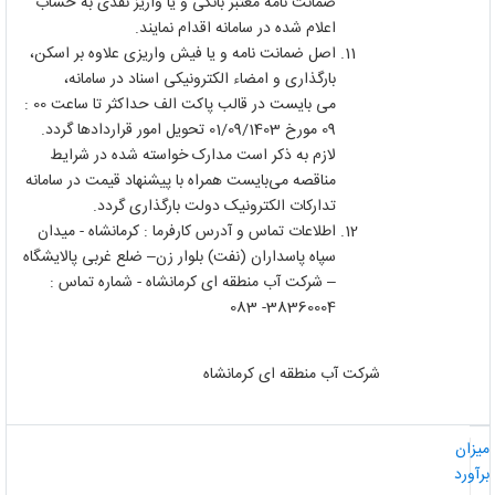
ضمانت نامه معتبر بانکی و یا واریز نقدی به حساب
اعلام شده در سامانه اقدام نمایند.
اصل ضمانت نامه و یا فیش واریزی علاوه بر اسکن،
بارگذاری و امضاء الکترونیکی اسناد در سامانه،
می بایست در قالب پاکت الف حداکثر تا ساعت 00 :
09 مورخ 01/09/1403 تحویل امور قراردادها گردد.
لازم به ذکر است مدارک خواسته شده در شرایط
مناقصه می‌‌بایست همراه با پیشنهاد قیمت در سامانه
تدارکات الکترونیک دولت بارگذاری گردد.
اطلاعات تماس و آدرس کارفرما : کرمانشاه - میدان
سپاه پاسداران (نفت) بلوار زن– ضلع غربی پالایشگاه
– شرکت آب منطقه ای کرمانشاه - شماره تماس :
38360004- 083
شرکت آب منطقه ای کرمانشاه
یزان
رآورد