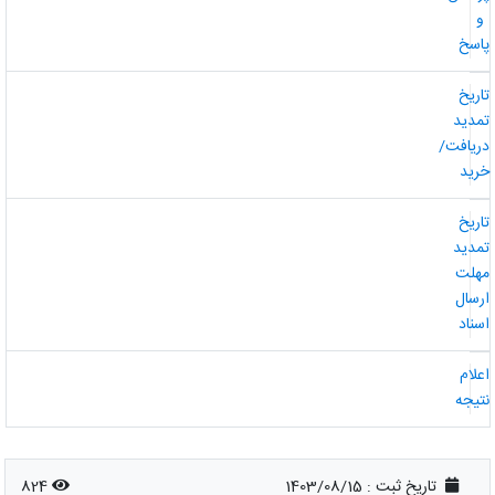
و
اسخ
اریخ
مدید
ریافت/
رید
اریخ
مدید
هلت
رسال
سناد
علام
تیجه
تاریخ ثبت :
1403/08/15
824