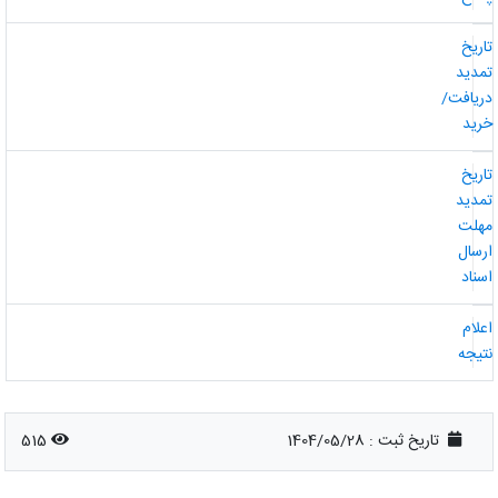
اریخ
مدید
ریافت/
رید
اریخ
مدید
هلت
رسال
سناد
علام
تیجه
تاریخ ثبت :
1404/05/28
515