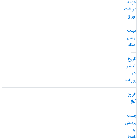
زینه
ریافت
وراق
هلت
رسال
سناد
اریخ
نتشار
ر
وزنامه
اریخ
غاز
لسه
رسش
و
اسخ