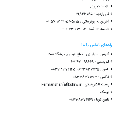
بازدید دیروز :
کل بازدید : 19,946,065
آخرین به روزرسانی : 1405/05/15 09:57:17
شناسه IP شما : 216.73.217.106
راه‌های تماس با ما
آدرس : بلوار زن - ضلع غربی پالایشگاه نفت
کدپستی : 99669 - 67147
تلفن : 0833837135 08338374145
فاکس : 08338370203
پست الکترونیکی : kermanshah[at]kshrw.ir
پیامک :
تلفن گویا : 08338374149