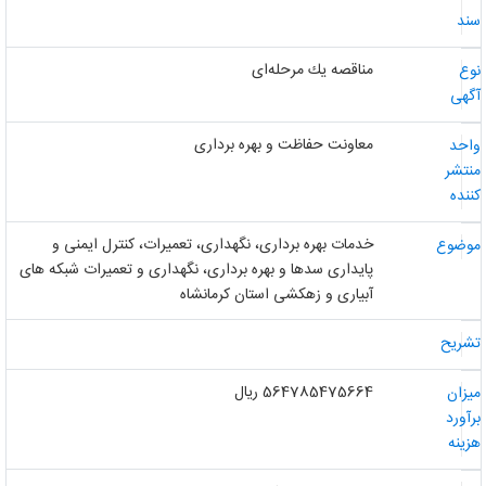
ند
مناقصه یك مرحله‌ای
وع
گهی
معاونت حفاظت و بهره برداری
احد
نتشر
ننده
خدمات بهره برداری، نگهداری، تعمیرات، کنترل ایمنی و
وضوع
پایداری سدها و بهره برداری، نگهداری و تعمیرات شبکه های
آبیاری و زهکشی استان کرمانشاه
شریح
564785475664 ریال
یزان
رآورد
زینه