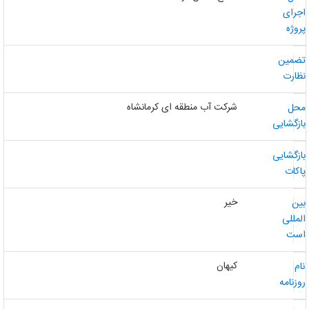
جرای
روژه
ضمین
ظارت
شرکت آب منطقه ای کرمانشاه
حل
ازگشایی
ازگشایی
اکات
خیر
ین
لمللی
ست
کیهان
ام
وزنامه