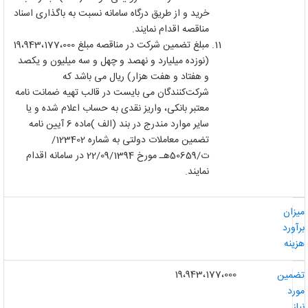
خرید و از طریق درگاه سامانه نسبت به باگذاری اسناد
مناقصه اقدام نمایند.
مبلغ تضمین شرکت در مناقصه مبلغ
19،943،177،000
(نوزده میلیارد و نهصد و چهل و سه میلیون و یکصد
و هفتاد و هفت هزار) ریال می باشد که
شرکت‌کنندگان می بایست در قالب تهیه ضمانت نامه
معتبر بانکی، واریز نقدی به حساب اعلام شده و یا
سایر موارد مندرج در بند (الف
(
ماده 6 آیین نامه
تضمین معاملات دولتی به شماره 123402/
ت/50659هـ مورخ 22/09/1394 در سامانه اقدام
نمایند.
یزان
رآورد
زینه
19،943،177،000
ضمین
ورد
از