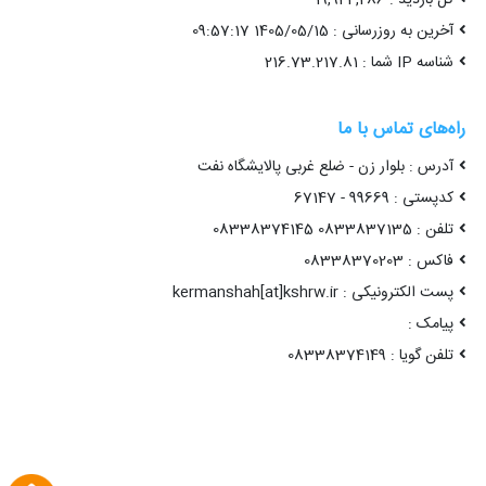
آخرین به روزرسانی : 1405/05/15 09:57:17
شناسه IP شما : 216.73.217.81
راه‌های تماس با ما
آدرس : بلوار زن - ضلع غربی پالایشگاه نفت
کدپستی : 99669 - 67147
تلفن : 0833837135 08338374145
فاکس : 08338370203
پست الکترونیکی : kermanshah[at]kshrw.ir
پیامک :
تلفن گویا : 08338374149