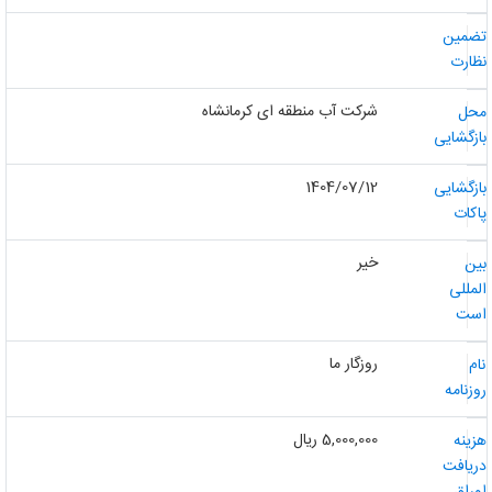
ضمین
ظارت
شرکت آب منطقه ای کرمانشاه
حل
ازگشایی
1404/07/12
ازگشایی
اکات
خیر
ین
لمللی
ست
روزگار ما
ام
وزنامه
5,000,000 ریال
زینه
ریافت