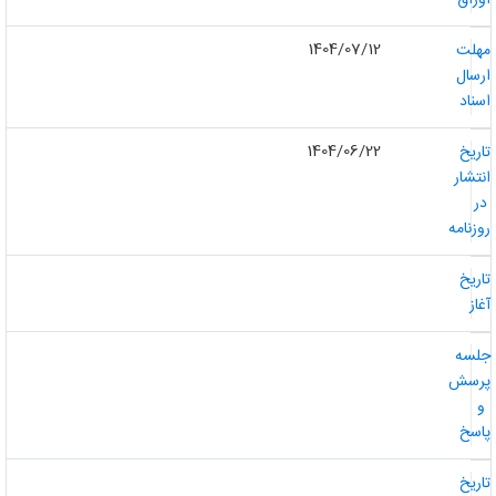
وراق
1404/07/12
هلت
رسال
سناد
1404/06/22
اریخ
نتشار
ر
وزنامه
اریخ
غاز
لسه
رسش
و
اسخ
اریخ