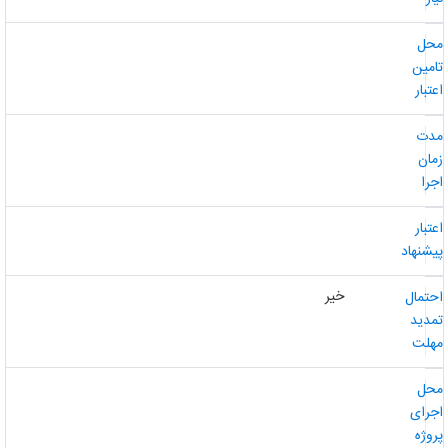
حل
امین
عتبار
دت
مان
جرا
عتبار
یشنهاد
خیر
حتمال
مدید
هلت
حل
جرای
روژه