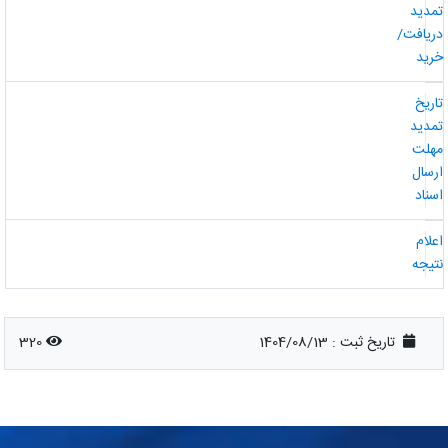
مدید
ریافت/
رید
اریخ
مدید
هلت
رسال
سناد
علام
تیجه
تاریخ ثبت :
1404/08/13
320