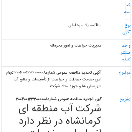
د
ند
مناقصه یك مرحله‌ای
وع
گهی
مدیریت حراست و امور محرمانه
احد
نتشر
ننده
آگهی تجدید مناقصه عمومی شماره2004001232000008انجام
وضوع
امور خدمات حفاظت و حراست از تأسیسات و منابع آب
شهرستان ها و حوزه ستاد شرکت
گهی تجدید مناقصه
عمومی
شماره2004001232000008
شریح
شرکت آب منطقه ای
کرمانشاه در نظر دارد