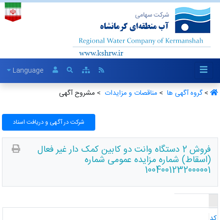
Language
>
گروه آگهی ها ‏
>
مناقصات و مزایدات ‏
> مشروح آگهی
شرکت در آگهی و دریافت اسناد
فروش 2 دستگاه وانت دو کابین کمک دار غیر فعال
(اسقاط) شماره مزایده عمومی شماره
1004001232000001
د