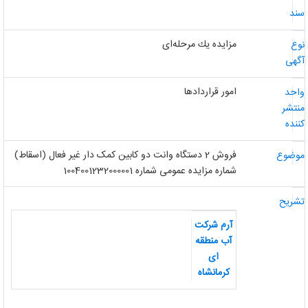
ند
مزایده یك مرحله‌ای
وع
گهی
امور قراردادها
احد
نتشر
ننده
فروش 2 دستگاه وانت دو کابین کمک دار غیر فعال (اسقاط)
وضوع
شماره مزایده عمومی شماره 1004001232000001
شریح
آرم شرکت
آب منطقه
ای
کرمانشاه