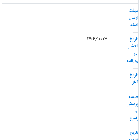
هلت
رسال
سناد
1404/10/03
اریخ
نتشار
ر
وزنامه
اریخ
غاز
لسه
رسش
و
اسخ
اریخ