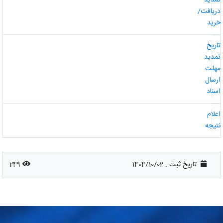
مدید
ریافت/
رید
اریخ
مدید
هلت
رسال
سناد
علام
تیجه
تاریخ ثبت :
1404/10/02
249