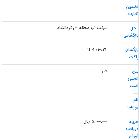
ضمین
ظارت
شرکت آب منطقه ای کرمانشاه
حل
ازگشایی
1404/10/24
ازگشایی
اکات
خیر
ین
لمللی
ست
ام
وزنامه
5,000,000 ریال
زینه
ریافت
وراق