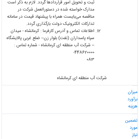
ثبت و تحویل امور قراردادها گردد. لازم به ذکر است
مدارک خواسته شده در دستورالعمل شرکت در
مناقصه می‌‌بایست همراه با پیشنهاد قیمت در سامانه
تدارکات الکترونیک دولت بارگذاری گردد.
اطلاعات تماس و آدرس کارفرما : کرمانشاه - میدان
سپاه پاسداران (نفت) بلوار زن– ضلع غربی پالایشگاه
– شرکت آب منطقه ای کرمانشاه - شماره تماس :
448620000-
083
شرکت آب منطقه ای کرمانشاه
یزان
رآورد
زینه
ضمین
ورد
از