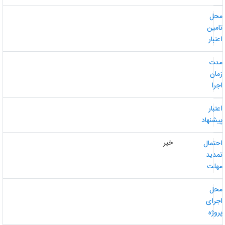
حل
امین
عتبار
دت
مان
جرا
عتبار
یشنهاد
خیر
حتمال
مدید
هلت
حل
جرای
روژه