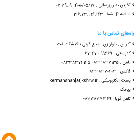
آخرین به روزرسانی : 1405/05/17 07:39:19
شناسه IP شما : 216.73.216.143
راه‌های تماس با ما
آدرس : بلوار زن - ضلع غربی پالایشگاه نفت
کدپستی : 99669 - 67147
تلفن : 0833837135 08338374145
فاکس : 08338370203
پست الکترونیکی : kermanshah[at]kshrw.ir
پیامک :
تلفن گویا : 08338374149