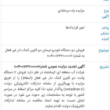
مزایده یك مرحله‌ای
وع
گهی
امور قراردادها
احد
نتشر
ننده
فروش دو دستگاه خودرو نیسان دو کابین کمک دار غیر فعال
وضوع
به شماره 1004001232000002
آگهی تجدید مزایده
عمومی
شماره1004001232000002
شریح
شرکت آب منطقه ای کرمانشاه در نظر دارد فروش 2 دستگاه
وانت دو کابین کمک دار غیر فعال (اسقاط) را از طریق
مزایده با بهره‌‌گیری از سامانه تدارکات الکترونیکی دولت
(setadiran.ir)
واگذار نماید لذا کلیه مراکز اسقاط در سراسر
کشور با توجه به مشخصات زیر دعوت می شود در صورت
تمایل نسبت به تهیه اسناد مناقصه در سامانه تدارکات
الکترونیک دولت اقدام نمایند.