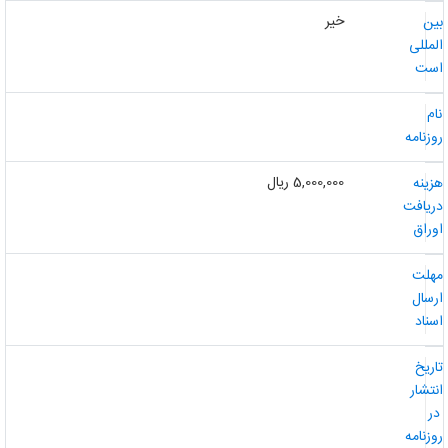
خیر
ین
لمللی
ست
ام
وزنامه
5,000,000 ریال
زینه
ریافت
وراق
هلت
رسال
سناد
اریخ
نتشار
ر
وزنامه