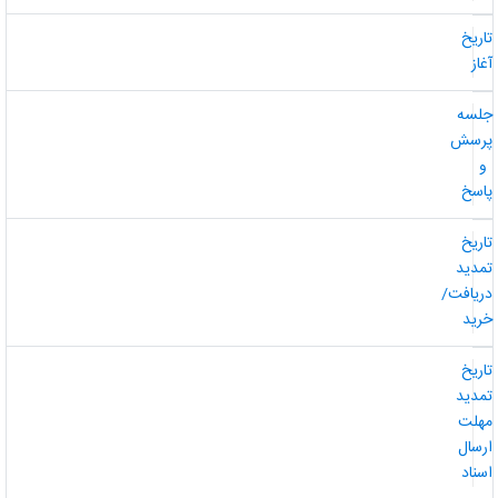
اریخ
غاز
لسه
رسش
و
اسخ
اریخ
مدید
ریافت/
رید
اریخ
مدید
هلت
رسال
سناد