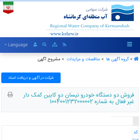
Language
>
گروه آگهی ها ‏
>
مناقصات و مزایدات ‏
> مشروح آگهی
شرکت در آگهی و دریافت اسناد
فروش دو دستگاه خودرو نیسان دو کابین کمک دار
غیر فعال به شماره 1004001232000002
د
ند