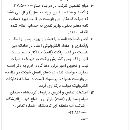
مبلغ تضمین شرکت در مزایده مبلغ 117،500،000
(یکصد و هفده میلیون و پانصد هزار) ریال می باشد
که شرکت‌کنندگان می بایست در قالب تهیه ضمانت
نامه معتبر بانکی، واریز نقدی به حساب اعلام شده
اقدام نمایند.
اصل ضمانت نامه و یا فیش واریزی پس از اسکن،
بارگذاری و امضاء الکترونیکی اسناد در سامانه می
بایست در قالب پاکت (الف) حداکثر تا نیم ساعت
قبل از آغاز زمان گشایش پاکات در دبیرخانه شرکت
ثبت و تحویل امور قراردادها گردد. لازم به ذکر است
مدارک خواسته شده در دستورالعمل شرکت در مزایده
می‌‌بایست همراه با پیشنهاد قیمت در سامانه تدارکات
الکترونیک دولت بارگذاری گردد.
اطلاعات تماس و آدرس کارفرما : کرمانشاه - میدان
سپاه پاسداران (نفت) بلوار زن– ضلع غربی پالایشگاه
– شرکت آب منطقه ای کرمانشاه - شماره تماس :
448620000-
083