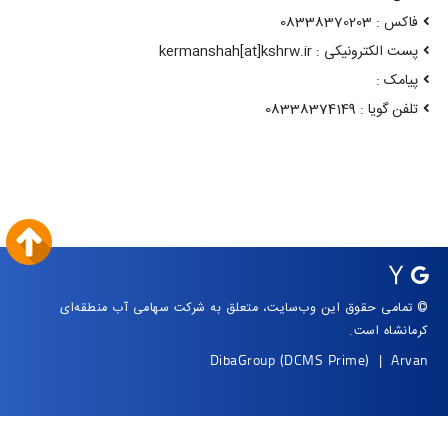
فاکس : 08338370203
پست الکترونیکی : kermanshah[at]kshrw.ir
پیامک :
تلفن گویا : 08338374149
© تمامی حقوق این وب‌سایت، متعلق به شرکت سهامی آب منطقه‌ای
کرمانشاه است.
DibaGroup
(DCMS Prime)
|
Arvan