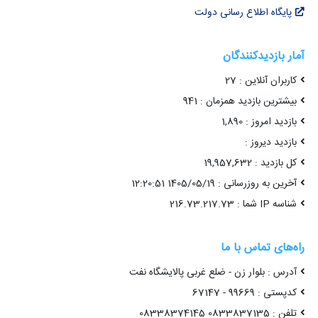
پایگاه اطلاع رسانی دولت
آمار بازدیدکنندگان
کاربران آنلاین : 27
بیشترین بازدید همزمان : 941
بازدید امروز : 1,890
بازدید دیروز :
کل بازدید : 19,957,632
آخرین به روزرسانی : 1405/05/19 12:20:51
شناسه IP شما : 216.73.217.73
راه‌های تماس با ما
آدرس : بلوار زن - ضلع غربی پالایشگاه نفت
کدپستی : 99669 - 67147
تلفن : 0833837135 08338374145