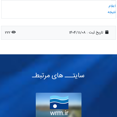
علام
تیجه
تاریخ ثبت :
1404/11/08
222
سایتـــ های مرتبطـ