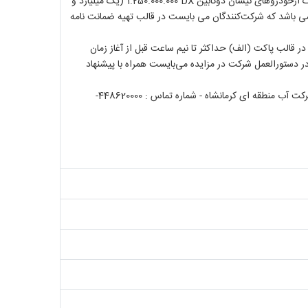
DX
1.250.000.000 (یک میلیارد و
ن) ریال می باشد که شرکت‌کنندگان می بایست در قالب تهیه ضمانت نامه
 قالب پاکت (الف) حداکثر تا نیم ساعت قبل از آغاز زمان
 دستورالعمل شرکت در مزایده می‌‌بایست همراه با پیشنهاد
اطلاعات تماس و آدرس کارفرما : کرمانشاه - میدان سپاه پاسداران (نفت) بلوار زن– ضلع غربی پالایشگاه – شرکت آب منطقه ای کرمانشاه - شماره تماس : 448620000-