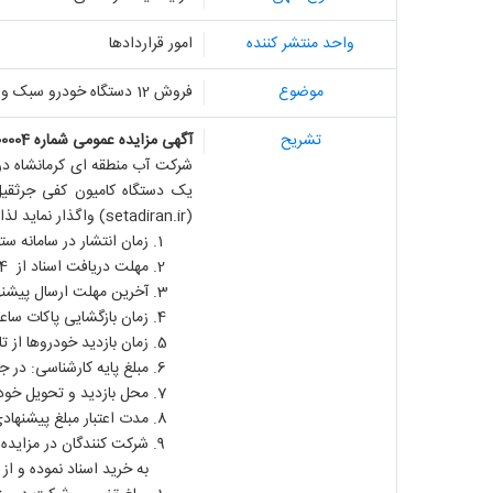
واحد منتشر کننده
امور قراردادها
موضوع
فروش 12 دستگاه خودرو سبک و سنگین (قابل شماره گذاری) شماره 1004001232000004
تشریح
آگهی مزایده
عمومی
شماره 1004001232000004
شرکت آب منطقه ای کرمانشاه در نظر دارد فروش 12 دستگاه خودرو سبک و سنگین (قابل 
یک دستگاه کامیون کفی جرثقیل
(setadiran.ir)
واگذار نماید لذا
زمان انتشار در سامانه ستاد ایران 4/11/1404
مهلت دریافت اسناد از 14/11/1404 ساعت 00 :10 لغایت 21/11/1404 ساعت 00 :19
آخرین مهلت ارسال پیشنهاد قیمت /12/1404
زمان بازگشایی پاکات ساعت 10:00 مورخ 02/12/1404 می
زمان بازدید خودروها از تاریخ 18/ 11/1404 لغایت 29/11/1404 ، ساعت 09:00 لغای
مبلغ پایه کارشناسی: در
محل بازدید و تحویل خود
مدت اعتبار مبلغ پیشنهادی
شرکت کنندگان در مزایده می بایست با واریز مبلغ 5.000.000 (پنج میلیون
به خرید اسناد نموده و از 