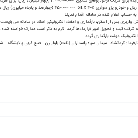
نگین 4.000.000.000 (چهار میلیارد) ریال، برای هریک ازخودروهای نیسان دوکابین
ال و خودرو پژو سواری 405
GLX
450.000.000 (چهارصد و پنجاه میلیو
ی به حساب اعلام شده در سامانه اقدام نمایند.
 واریزی پس از اسکن، بارگذاری و امضاء الکترونیکی اسناد در سامانه می بایست در
 شرکت ثبت و تحویل امور قراردادها گردد. لازم به ذکر است مدارک خواسته شده در
الکترونیک دولت بارگذاری گردد.