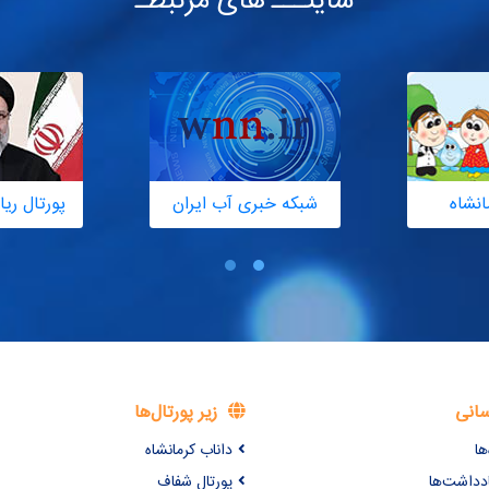
سایتـــ های مرتبطـ
انشاه
شبکه خبری آب ایران
پورتال ر
سانی
زیر پورتال‌ها
ها
داناب کرمانشاه
ادداشت‌ها
پورتال شفاف