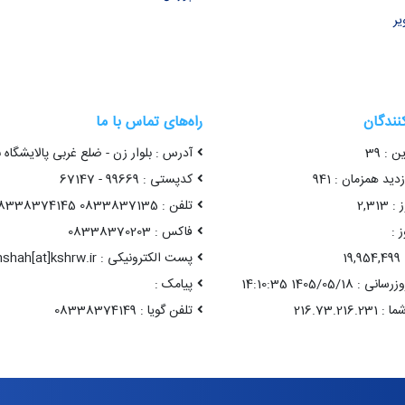
یر
کنندگان
راه‌های تماس با ما
ن : 39
آدرس : بلوار زن - ضلع غربی پالایشگاه 
ید همزمان : 941
کدپستی : 99669 - 67147
2,31
تلفن : 0833837135 08338374145
 :
فاکس : 08338370203
1
پست الکترونیکی : kermanshah[at]kshrw.ir
1405/05/18 14:10:35
پیامک :
تلفن گویا : 08338374149