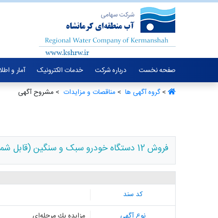
صفحه نخست
درباره شرکت
خدمات الکترونیک
آمار و اطل
>
گروه آگهی ها ‏
>
مناقصات و مزایدات ‏
> مشروح آگهی
فروش 12 دستگاه خودرو سبک و سنگین (قابل شماره گذاری) شماره 1004001232000004
کد سند
نوع آگهی
مزایده یك مرحله‌ای