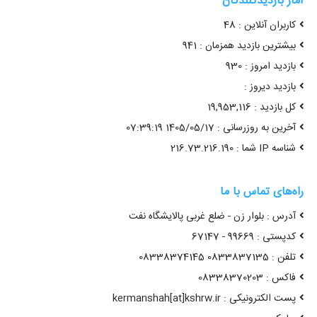
آمار بازدیدکنندگان
کاربران آنلاین : 48
بیشترین بازدید همزمان : 941
بازدید امروز : 930
بازدید دیروز :
کل بازدید : 19,953,116
آخرین به روزرسانی : 1405/05/17 07:39:19
شناسه IP شما : 216.73.216.190
راه‌های تماس با ما
آدرس : بلوار زن - ضلع غربی پالایشگاه نفت
کدپستی : 99669 - 67147
تلفن : 0833837135 08338374145
فاکس : 08338370203
پست الکترونیکی : kermanshah[at]kshrw.ir