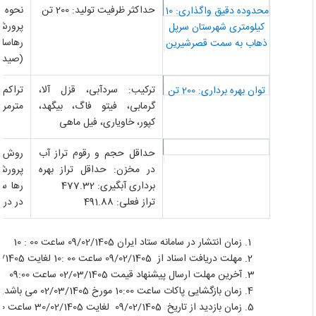
حداکثر ظرفیت تولید: 200 تن
نحوه ف
محدوده دقیق واگذاری: 10
پرورش 
کیلومتری شهرستان سرپل
رهاسازی
ذهاب به سمت قصرشیرین
(صید و 
ترکیب: سردآبی، قزل آلا،
توان بهره برداری: 200 تن
گرمابی، فیتو فاگ، بیگهد،
مترمربع
کپور، خاویاری، فیل ماهی
حداقل حجم و رقوم تراز آب
روش پ
در مخزن: حداقل تراز بهره
پرورش 
برداری آبگیری: 477.32
رها ساز
تراز فعلی: 491.88
در دریا
زمان انتشار در سامانه ستاد ایران 09/02/1405 ساعت 00 : 10
مهلت دریافت اسناد از 09/02/1405 ساعت 00 :10 لغایت 19/02/1405 ساعت 00 :08
آخرین مهلت ارسال پیشنهاد قیمت 02/03/1405 ساعت 09:00
زمان بازگشایی پاکات ساعت 10:00 مورخ 02/03/1405 می باشد.
زمان بازدید از تاریخ 09/02/1405 لغایت 30/02/1405 ساعت 09:00 لغایت 13:00 می باشد.