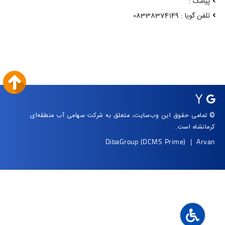
پیامک :
تلفن گویا : 08338374149
© تمامی حقوق این وب‌سایت، متعلق به شرکت سهامی آب منطقه‌ای
کرمانشاه است.
DibaGroup
(DCMS Prime)
|
Arvan