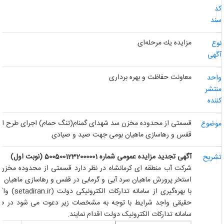
د
ند
مزایده یك مرحله‌ای
وع
گهی
معاونت حفاظت و بهره برداری
احد
نتشر
ننده
قسمتی از محدوده مخزن سد شهدای گمنام(تنگ حمام) اجرای طرح استخر
وضوع
قفس و رهاسازی ماهیان بومی جهت صید و صیادی
آگهی تجدید مزایده
عمومی
شماره 5005001232000001 (نوبت اول)
شریح
شرکت آب منطقه ای کرمانشاه در نظر دارد قسمتی از محدوده مخزن 
استخر پرورش ماهیان سرد آبی و گرمابی در قفس و رهاسازی ماهیان بو
با بهره‌‌گیری از سامانه تدارکات الکترونیکی دولت
(setadiran.ir)
واگذار
حقیقی واجد شرایط با توجه به مشخصات زیر دعوت می شود در صورت 
سامانه تدارکات الکترونیک دولت اقدام نمایند.