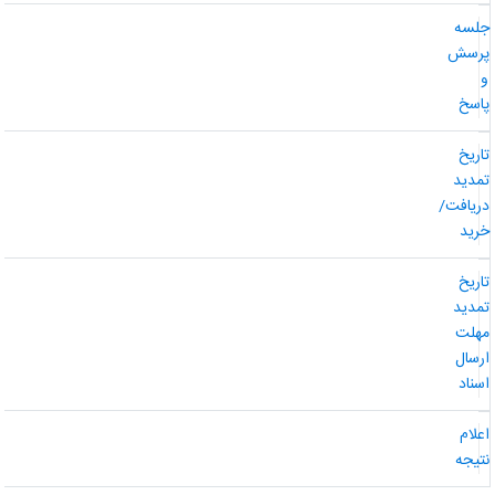
لسه
رسش
اسخ
اریخ
مدید
ریافت/
رید
اریخ
مدید
هلت
رسال
سناد
علام
تیجه