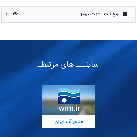
تاریخ ثبت :
1405/04/13
122
سایتـــ های مرتبطـ
منابع آب ایران