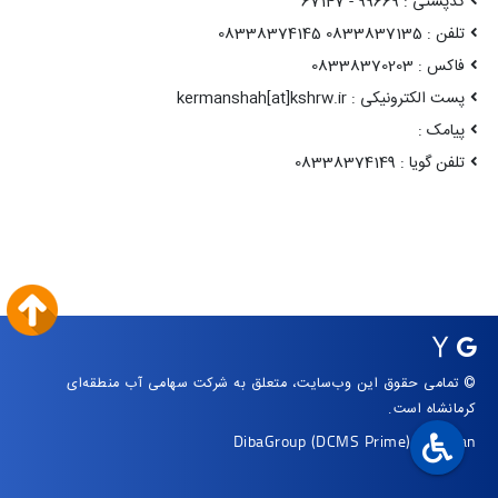
کدپستی : 99669 - 67147
تلفن : 0833837135 08338374145
فاکس : 08338370203
پست الکترونیکی : kermanshah[at]kshrw.ir
پیامک :
تلفن گویا : 08338374149
© تمامی حقوق این وب‌سایت، متعلق به شرکت سهامی آب منطقه‌ای
کرمانشاه است.
DibaGroup
(DCMS Prime)
|
Arvan