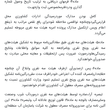
ماده4- فرمهای دریافتی به ترتیب تاریخ وصول شماره
گذاری ودردفترمخصوصی ثبت وازجهـت
کامل بودن مدارک موردرسیدگی ادارات کشاورزی محل
قرارمی‌گیردوچنانچه نواقصی ملاحظه شودبرای رفع نقص مراتب به ذینفع
اعلام وپس ازتکمیل مدارک پرونده امربه هیئت سه نفری مربوطه تسلیم
می‌گردد.
ماده5- هیئت‌های سه نفری طبق مفادآئین‌نامه مربوط به تشکیل هیئت‌های
سه نفری وپنج نفری وبامراجعه به کلیه سوابق واطلاعات ونتایج
رسیدگی‌هاودرصورت ضرورت پس ازتحقیقات و معاینه محلی مبادرت به
صدوررأی خواهندکرد.
ماده6- پس ازصدورأی ازطرف هیئت سه نفری وابلاغ آن چنانچه
حقابه‌داریامصرف کننده آب اعتراض خودراظرف مدت مقرردرآئین‌نامه تشکیل
هیئت‌های سه نفری وپنج نفری تسلیم ننمود وزارت کشاورزی نسبت به
صدورپروانه‌های مصرف معقول آب کشاورزی اقدام خواهدنمود.
تبصره- آراءصادره توسط هیئت‌های سه نفری درموردآب شرب وصنعت
وسایرمصارف باتوجه به ماده19 قانون توزیع عادلانه آب وتبصره2 ماده3 این
آئین ‌نامه برای صدورپروانه مصرف معقول به شرکت یاسازمان آب منطقه‌ای