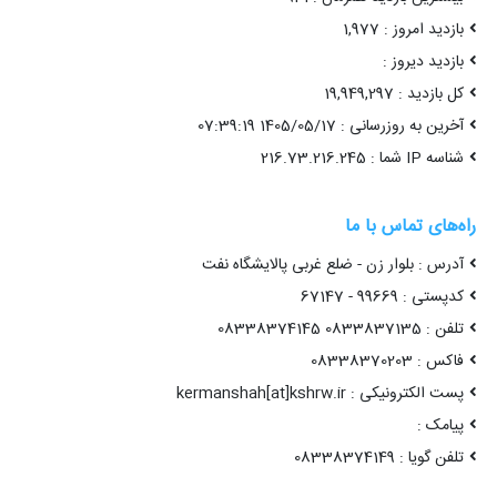
بازدید امروز : 1,977
بازدید دیروز :
کل بازدید : 19,949,297
آخرین به روزرسانی : 1405/05/17 07:39:19
شناسه IP شما : 216.73.216.245
راه‌های تماس با ما
آدرس : بلوار زن - ضلع غربی پالایشگاه نفت
کدپستی : 99669 - 67147
تلفن : 0833837135 08338374145
فاکس : 08338370203
پست الکترونیکی : kermanshah[at]kshrw.ir
پیامک :
تلفن گویا : 08338374149