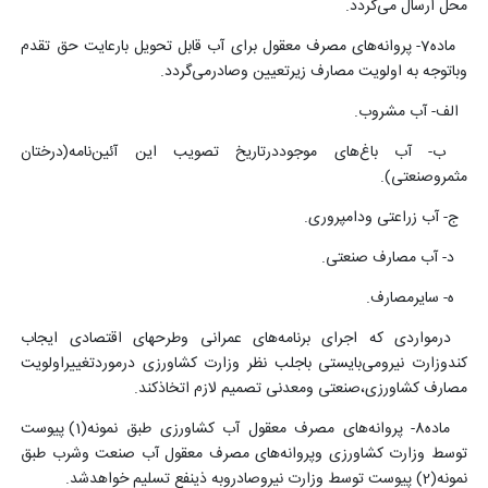
محل ارسال می‌گردد.
ماده7- پروانه‌های مصرف معقول برای آب قابل تحویل بارعایت حق تقدم
وباتوجه به اولویت مصارف زیرتعیین وصادرمی‌گردد.
الف- آب مشروب.
ب- آب باغ‌های موجوددرتاریخ تصویب این آئین‌نامه(درختان
مثمروصنعتی).
ج- آب زراعتی ودامپروری.
د- آب مصارف صنعتی.
ه- سایرمصارف.
درمواردی که اجرای برنامه‌های عمرانی وطرحهای اقتصادی ایجاب
کندوزارت نیرومی‌بایستی باجلب نظر وزارت کشاورزی درموردتغییراولویت
مصارف کشاورزی،صنعتی ومعدنی تصمیم لازم اتخاذکند.
ماده8- پروانه‌های مصرف معقول آب کشاورزی طبق نمونه(1) پیوست
توسط وزارت کشاورزی وپروانه‌های مصرف معقول آب صنعت وشرب طبق
نمونه(2) پیوست توسط وزارت نیروصادروبه ذینفع تسلیم خواهدشد.