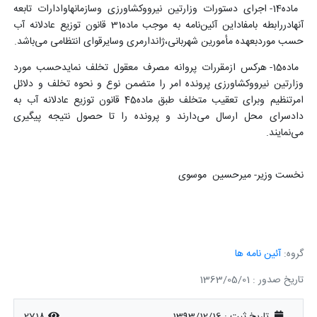
ماده14- اجرای دستورات وزارتین نیرووکشاورزی وسازمانهاوادارات تابعه
آنهادررابطه بامفاداین آئین‌نامه به موجب ماده31 قانون توزیع عادلانه آب
حسب موردبعهده مأمورین شهربانی،ژاندارمری وسایرقوای انتظامی می‌باشد.
ماده15- هرکس ازمقررات پروانه مصرف معقول تخلف نمایدحسب مورد
وزارتین نیرووکشاورزی پرونده امر را متضمن نوع و نحوه تخلف و دلائل
امرتنظیم وبرای تعقیب متخلف طبق ماده45 قانون توزیع عادلانه آب به
دادسرای محل ارسال می‌دارند و پرونده را تا حصول نتیجه پیگیری
می‌نمایند.
نخست وزیر- میرحسین موسوی
گروه:
آئین نامه ها
تاریخ صدور : 1363/05/01
تاریخ ثبت :
1393/12/16
2718