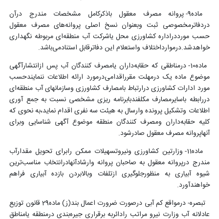
ماده9- پروانه مصرف معقول باذکرکامل مشخصات مندرج درآن
دردفاترمخصوصی ثبت وبعنوان نسخ اصلی پروانه‌های مصرف معقول
حسب مورددراداره کشاورزی محل یاشرکت آب منطقه‌ای مربوطه نگهداری
خواهدشد.درموارداختلاف واستعلام این دفاترقابل استنادمی‌باشد.
ماده10- درمناطقی که حقابه‌داران یامصرف کنندگان آب پس ازانتشارآگهی
موضوع ماده یک درمهلت مقرراقدامی‌درمورد ارائه اطلاعات ننمایندحسب
مورد ‌ادارات کشاورزی درارتباط بامصارف کشاورزی وسازمانهای آب منطقه‌ای
دررابطه باسایرمصارف مکلفندبابرنامه ریزی مشخصی نسبت به جمع آوری
اطلاعات وتشکیل پرونده وارسال به هیئت سه نفری اقدام نماید،به نحوی که
کلیه حقابه‌داران ومصرف کنندگان منطقه موضوع آگهی شناسایی وبرای
آنهاپروانه مصرف معقول صادرشود.
ماده11- وزارتین کشاورزی ونیروتسهیلات ممکن رابرای تحویل مقدارآب
مندرج درپروانه معقول به صاحبان پروانه وارشادآنهادرانتخاب مناسب‌ترین
شیوه آبیاری به منظورجلوگیری ازتلفات وبالابردن بازده آبیاری فراهم
خواهندآورد.
تبصره- درمواقع کم آبی درصورت ضرورت اعمال بند(ز) ماده29 قانون توزیع
عادلانه آب وزارت نیرو مراتب رادائربه برقراری جیره‌بندی درمنطقه یامناطق