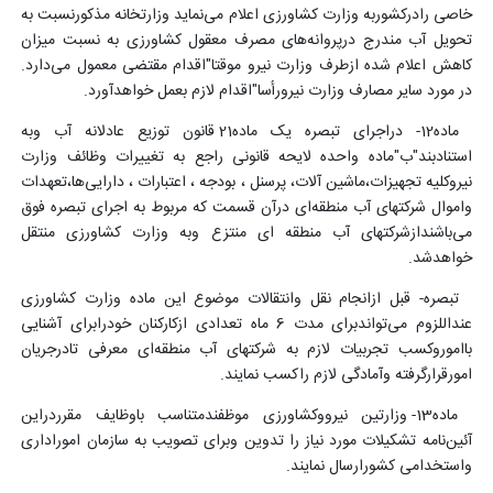
خاصی رادرکشوربه وزارت کشاورزی اعلام می‌نماید وزارتخانه مذکورنسبت به
تحویل آب مندرج درپروانه‌های مصرف معقول کشاورزی به نسبت میزان
کاهش اعلام شده ازطرف وزارت نیرو موقتا"اقدام مقتضی معمول می‌دارد.
در مورد سایر مصارف وزارت نیرورأسا"اقدام لازم بعمل خواهدآورد.
ماده12- دراجرای تبصره یک ماده21 قانون توزیع عادلانه آب وبه
استنادبند"ب"ماده واحده لایحه قانونی راجع به تغییرات وظائف وزارت
نیروکلیه تجهیزات،ماشین آلات، پرسنل ، بودجه ، اعتبارات ، دارایی‌ها،تعهدات
واموال شرکتهای آب منطقه‌ای درآن قسمت که مربوط به اجرای تبصره فوق
می‌باشندازشرکتهای آب منطقه ای منتزع وبه وزارت کشاورزی منتقل
خواهدشد.
تبصره- قبل ازانجام نقل وانتقالات موضوع این ماده وزارت کشاورزی
عنداللزوم می‌تواندبرای مدت 6 ماه تعدادی ازکارکنان خودرابرای آشنایی
بااموروکسب تجربیات لازم به شرکتهای آب منطقه‌ای معرفی تادرجریان
امورقرارگرفته وآمادگی لازم راکسب نمایند.
ماده13- وزارتین نیرووکشاورزی موظفندمتناسب باوظایف مقرردراین
آئین‌نامه تشکیلات مورد نیاز را تدوین وبرای تصویب به سازمان اموراداری
واستخدامی کشورارسال نمایند.