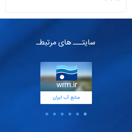
سایتـــ های مرتبطـ
منابع آب ایران