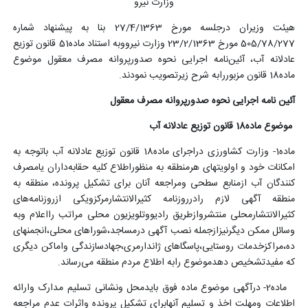
وزارت نیرو
هیئت وزیران درجلسه مورخ 27/4/1363 بنا به پیشنهاد شماره
505/78/277 مورخ 23/2/1363 وزارت نیرووبه استناد ماده51 قانون توزیع
عادلانه آب، آئین‌نامه اجرایی نحوه صدورپروانه مصرف معقول موضوع
ماده18 قانون مزبوررابه شرح زیرتصویب نمودند.
آئین نامه اجرایی نحوه صدورپروانه مصرف معقول
موضوع ماده18 قانون توزیع عادلانه آب
ماده1- وزارت کشاورزی دراجرای ماده18 قانون توزیع عادلانه آب باتوجه به
امکانات خود و اولویتهای هرمنطقه به منظوراطلاع کلیه حقابه‌داران یامصرف
کنندگان آب ازمنابع سطحی ومراجعه آنان برای تشکیل پرونده، منطقه به
منطقه آگهی لازم رادرروزنامه کثیرالانتشارمرکزویکی ازروزنامه‌های
کثیرالانتشارمحلی منتشروازطریق رادیووتلویزیون محلی مراتب رااعلام وبه
وسائل ممکن دیگرنیزازجمله نصب آگهی درمساجد،شوراهای محلی،انجمنهای
ده‌،مراکزخدمات روستایی،پاسگاهای ژاندارمری،جهادسازندگی واماکن دیگری
که مفیدتشخیص دهدموضوع رابه اطلاع مردم منطقه می‌رساند.
ماده2- درآگهی موضوع ماده فوق بایدمحل ونشانی تسلیم مدارک وارائه
اطلاعات ومهلت اخذ و تسلیم آنهابرای تشکیل پرونده واثرات عدم مراجعه