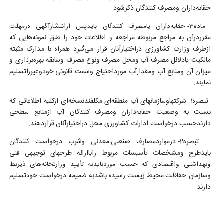
حقابه‌داران ومصرف کنندگان ذکرشود.
ماده3- حقابه‌داران یامصرف کنندگان بایدپس ازانتشارآگهی درمهلت
مقرردرآن به مراجع مربوطه مراجعه و اطلاعات خود را طبق نمونه‌هایی که
ازطرف وزارت کشاورزی دراختیارآنان قرار می‌گیرد همراه با مدارک مثبته
مالکیت یادلائل مصرف آب ومحل مصرف ونوع مصرف وسابقه بهره‌برداری و
میزان آن ومنابع آب ومقدارآب مورداحتیاج وسمت قانونی خودوغیرراتسلیم
نمایند.
تبصره1- شرکتهاوسازمانهای آب منطقه‌ای مکلفندنسخه‌ای ازکلیه اطلاعاتی که
نسبت به وضعیت حقابه‌داران ومصرف کنندگان آب ازمنابع سطحی
دارندحسب درخواست ادارات کشاورزی محل دراختیارآنان قراردهند.
تبصره2- درمواردمصارف صنعتی،معدنی وشرب درخواست کنندگان
بایدطرح ومشخصات تأسیسات مربوط راباارائه طرحهای توجیهی فنی
وبهداشتی واقتصادی که حسب موردبایدبه تأیید وزارتخانه‌های ذیربط
وسازمان حفاظت محیط زیست رسیده باشدبه ضمیمه درخواست خودتسلیم
دارند.